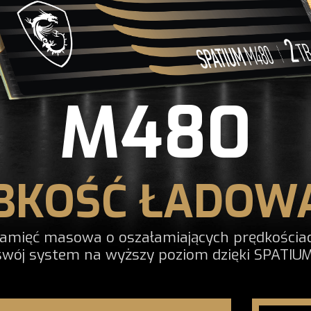
M480
BKOŚĆ ŁADOW
mięć masowa o oszałamiających prędkościach
swój system na wyższy poziom dzięki SPATIUM