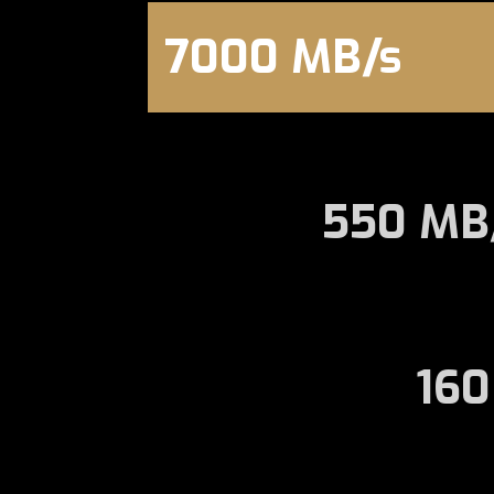
7000 MB/s
550 MB
160