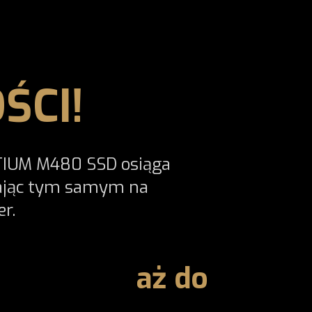
ŚCI!
ATIUM M480 SSD osiąga
lając tym samym na
er.
aż do