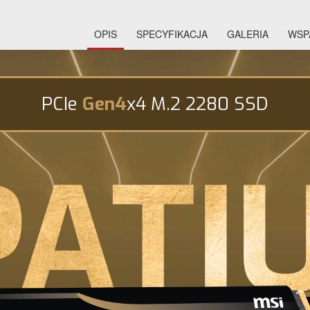
OPIS
SPECYFIKACJA
GALERIA
WSP
PCIe
Gen4
x4 M.2 2280 SSD