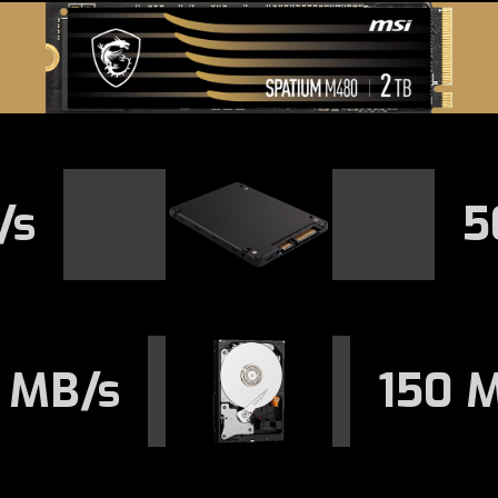
/s
5
 MB/s
150 