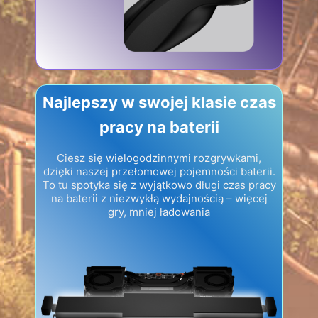
Najlepszy w swojej klasie czas
pracy na baterii
Ciesz się wielogodzinnymi rozgrywkami,
dzięki naszej przełomowej pojemności baterii.
To tu spotyka się z wyjątkowo długi czas pracy
na baterii z niezwykłą wydajnością – więcej
gry, mniej ładowania