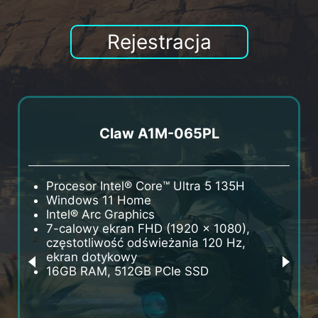
Rejestracja
Claw A1M-065PL
Procesor Intel® Core™ Ultra 5 135H
P
Windows 11 Home
W
Intel® Arc Graphics
I
7-calowy ekran FHD (1920 x 1080),
7
częstotliwość odświeżania 120 Hz,
c
ekran dotykowy
e
16GB RAM, 512GB PCIe SSD
1