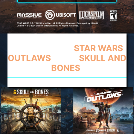
KUP MSI CLAW
I ZGARNIJ GRY
STAR WARS
OUTLAWS
ORAZ
SKULL AND
BONES
!