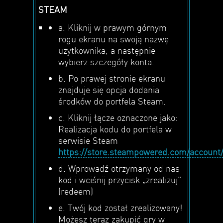
STEAM
a. Kliknij w prawym górnym
rogu ekranu na swoją nazwę
użytkownika, a następnie
wybierz szczegóły konta.
b. Po prawej stronie ekranu
znajduje się opcja dodania
środków do portfela Steam.
c. Kliknij łącze oznaczone jako:
Realizacja kodu do portfela w
serwisie Steam
https://store.steampowered.com/account
d. Wprowadź otrzymany od nas
kod i wciśnij przycisk „zrealizuj”
(redeem)
e. Twój kod został zrealizowany!
Możesz teraz zakupić gry w