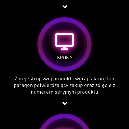
desktop_windows
KROK 2
Zarejestruj swój produkt i wgraj fakturę lub
paragon potwierdzający zakup oraz zdjęcie z
numerem seryjnym produktu