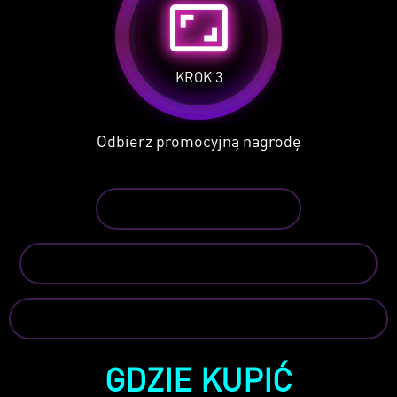
aspect_ratio
KROK 3
Odbierz promocyjną nagrodę
ODBIÓR NAGRODY
REGULAMIN I WARUNKI PROMOCJI
ZAPOZNAJ SIĘ Z PEŁNĄ INSTRUKCJĄ
GDZIE KUPIĆ