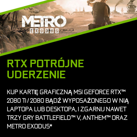
RTX POTRÓJNE
UDERZENIE
KUP KARTĘ GRAFICZNĄ MSI GEFORCE RTX™
2080 Ti / 2080 BĄDŹ WYPOSAŻONEGO W NIĄ
LAPTOPA LUB DESKTOPA, I ZGARNIJ NAWET
TRZY GRY BATTLEFIELD™ V, ANTHEM™ ORAZ
METRO EXODUS*