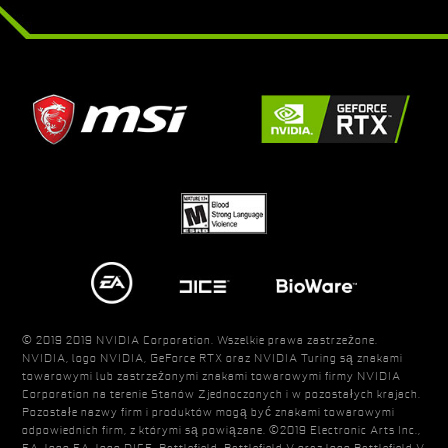
© 2019 2019 NVIDIA Corporation. Wszelkie prawa zastrzeżone.
NVIDIA, logo NVIDIA, GeForce RTX oraz NVIDIA Turing są znakami
towarowymi lub zastrzeżonymi znakami towarowymi firmy NVIDIA
Corporation na terenie Stanów Zjednoczonych i w pozostałych krajach.
Pozostałe nazwy firm i produktów mogą być znakami towarowymi
odpowiednich firm, z którymi są powiązane. ©2019 Electronic Arts Inc.,
EA, logo EA, logo DICE, Battlefield, Battlefield V oraz logo Battlefield V