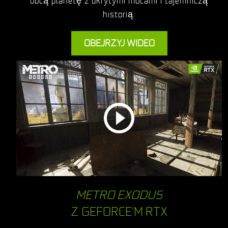
obcą planetę z ukrytymi mocami i tajemniczą
historią.
OBEJRZYJ WIDEO
METRO EXODUS
Z GEFORCE’M RTX