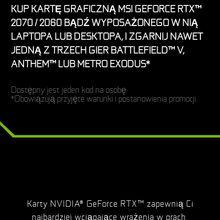
KUP KARTĘ GRAFICZNĄ MSI GEFORCE RTX™
2070 / 2060 BĄDŹ WYPOSAŻONEGO W NIĄ
LAPTOPA LUB DESKTOPA, I ZGARNIJ NAWET
JEDNĄ Z TRZECH GIER BATTLEFIELD™ V,
ANTHEM™ LUB METRO EXODUS*
Dostępny jest jeden kod na osobę.
*Obowiązują przyjęte warunki i postanowienia promocji.
Karty NVIDIA® GeForce RTX™ zapewnią Ci
najbardziej wciągające wrażenia w grach.