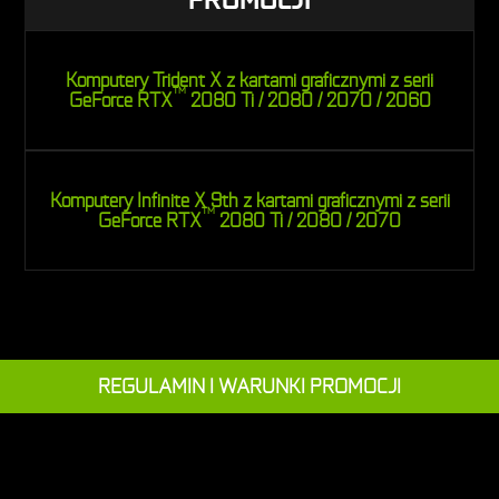
Komputery Trident X z kartami graficznymi z serii
TM
GeForce RTX
2080 Ti / 2080 / 2070 / 2060
Komputery Infinite X 9th z kartami graficznymi z serii
TM
GeForce RTX
2080 Ti / 2080 / 2070
REGULAMIN I WARUNKI PROMOCJI