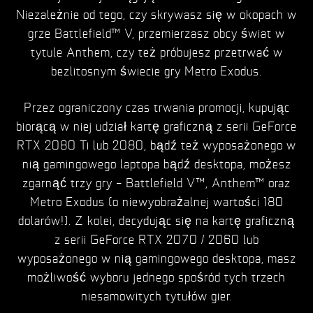
Niezależnie od tego, czy skrywasz się w okopach w
grze Battlefield™ V, przemierzasz obcy świat w
tytule Anthem, czy też próbujesz przetrwać w
bezlitosnym świecie gry Metro Exodus.
Przez ograniczony czas trwania promocji, kupując
biorącą w niej udział kartę graficzną z serii GeForce
RTX 2080 Ti lub 2080, bądź też wyposażonego w
nią gamingowego laptopa bądź desktopa, możesz
zgarnąć trzy gry – Battlefield V™, Anthem™ oraz
Metro Exodus (o niewyobrażalnej wartości 180
dolarów!). Z kolei, decydując się na kartę graficzną
z serii GeForce RTX 2070 / 2060 lub
wyposażonego w nią gamingowego desktopa, masz
możliwość wyboru jednego spośród tych trzech
niesamowitych tytułów gier.