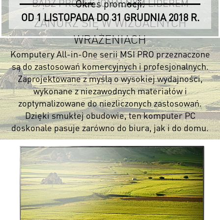
BĄDŹ PROFESJONALNYM LIDEREM
Okres promocji:
OD 1 LISTOPADA DO 31 GRUDNIA 2018 R.
ZANURZ SIĘ W WIZUALNYCH
WRAŻENIACH
Komputery All-in-One serii MSI PRO przeznaczone
są do zastosowań komercyjnych i profesjonalnych.
Zaprojektowane z myślą o wysokiej wydajności,
wykonane z niezawodnych materiałów i
zoptymalizowane do niezliczonych zastosowań.
Dzięki smukłej obudowie, ten komputer PC
doskonale pasuje zarówno do biura, jak i do domu.