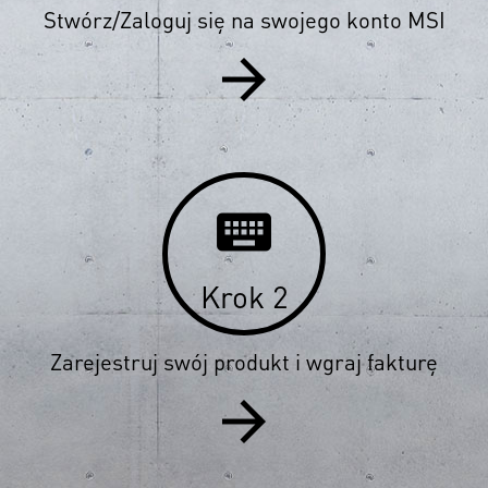
Stwórz/Zaloguj się na swojego konto MSI
arrow_forward
keyboard
Krok 2
Zarejestruj swój produkt i wgraj fakturę
arrow_forward