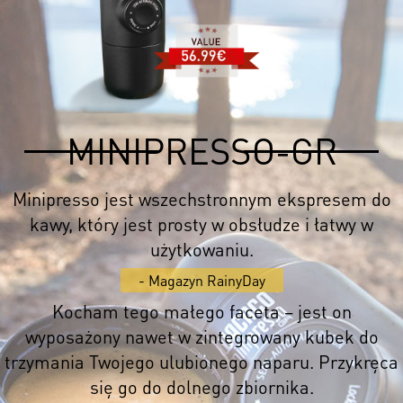
MINIPRESSO-GR
Minipresso jest wszechstronnym ekspresem do
kawy, który jest prosty w obsłudze i łatwy w
użytkowaniu.
- Magazyn RainyDay
Kocham tego małego faceta – jest on
wyposażony nawet w zintegrowany kubek do
trzymania Twojego ulubionego naparu. Przykręca
się go do dolnego zbiornika.