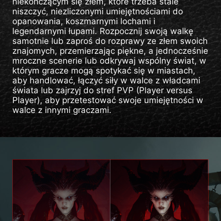
niekończącym się złem, które trzeba stale
niszczyć, niezliczonymi umiejętnościami do
opanowania, koszmarnymi lochami i
legendarnymi łupami. Rozpocznij swoją walkę
samotnie lub zaproś do rozprawy ze złem swoich
znajomych, przemierzając piękne, a jednocześnie
mroczne scenerie lub odkrywaj wspólny świat, w
którym gracze mogą spotykać się w miastach,
aby handlować, łączyć siły w walce z władcami
świata lub zajrzyj do stref PVP (Player versus
Player), aby przetestować swoje umiejętności w
walce z innymi graczami.