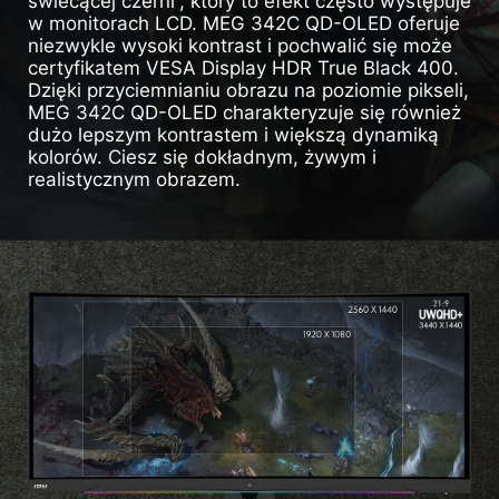
świecącej czerni”, który to efekt często występuje
w monitorach LCD. MEG 342C QD-OLED oferuje
niezwykle wysoki kontrast i pochwalić się może
certyfikatem VESA Display HDR True Black 400.
Dzięki przyciemnianiu obrazu na poziomie pikseli,
MEG 342C QD-OLED charakteryzuje się również
dużo lepszym kontrastem i większą dynamiką
kolorów. Ciesz się dokładnym, żywym i
realistycznym obrazem.