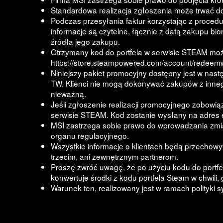
Standardowa realizacja zgłoszenia może trwać do 
Podczas przesyłania faktur korzystając z procedu
informacje są czytelne, łącznie z datą zakupu b
źródła jego zakupu.
Otrzymany kod do portfela w serwisie STEAM mo
https://store.steampowered.com/account/redeem
Niniejszy pakiet promocyjny dostępny jest w nastę
TW. Klienci nie mogą dokonywać zakupów z innego
nieważną.
Jeśli zgłoszenie realizacji promocyjnego zobowi
serwisie STEAM. Kod zostanie wysłany na adres e
MSI zastrzega sobie prawo do wprowadzania zmi
organu regulacyjnego.
Wszystkie informacje o klientach będą przecho
trzecim, ani zewnętrznym partnerom.
Proszę zwróć uwagę, że po użyciu kodu do portfe
konwertuje środki z kodu portfela Steam w chwili,
Warunek ten, realizowany jest w ramach polityki 