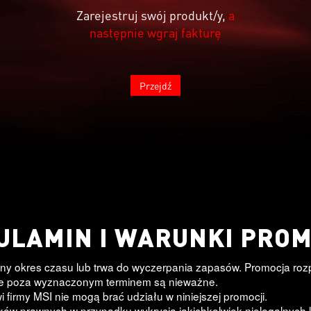
Zarejestruj swój produkt/y,
a
następnie wgraj fakturę
Przejdź
ULAMIN I WARUNKI PROM
ony okres czasu lub trwa do wyczerpania zapasów. Promocja rozp
ane poza wyznaczonym terminem są nieważne.
 firmy MSI nie mogą brać udziału w niniejszej promocji.
ków prawnych w przypadku wykrycia jakichkolwiek nielegalnych 