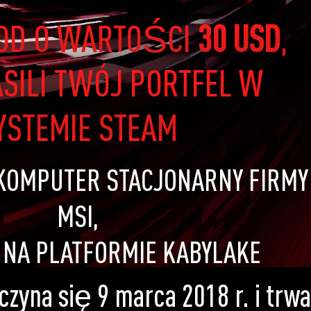
KOD O WARTOŚCI
30 USD
,
ASILI TWÓJ PORTFEL W
YSTEMIE STEAM
KOMPUTER STACJONARNY FIRMY
MSI,
 NA PLATFORMIE KABYLAKE
zyna się 9 marca 2018 r. i trwa