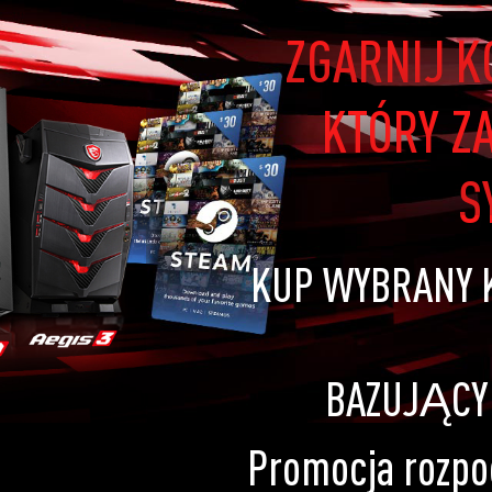
ZGARNIJ 
KTÓRY Z
S
KUP WYBRANY 
BAZUJĄCY
Promocja rozpoc