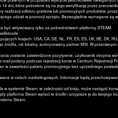
14 dni, które potrzebne są na jego weryfikację przez pracownik
ry realizacji odbioru gratisów lub promocyjnych produktów, pro
iorącego udział w promocji sprzętu. Bezwzględnie wymagane są w
że być aktywowany tylko za pośrednictwem platformy STEAM.
walletcode
pujących krajach: USA, CA, DE, NL, FR, ES, ES, UK, BE, DK, RU, FI
 źródła, niż lokalny, autoryzowany partner MSI. W przeciwnym 
ązania zostanie zatwierdzone pozytywnie, użytkownik otrzyma wó
-mail podany podczas rejestracji konta w Centrum Rejestracji P
an w zawartości pakietu promocyjnego bez uprzedniego powiad
wywane w celach marketingowych. Informacje będą przechowywan
la w systemie Steam, w zależności od kraju, może nastąpić konw
 gdy platforma Steam wpłaci te środki i przypisze je do twojego 
systemu Steam.