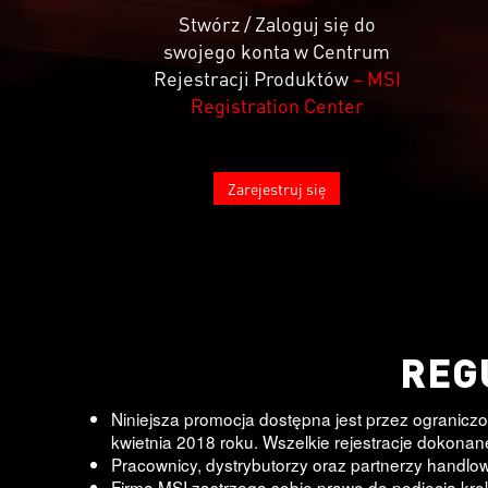
Stwórz / Zaloguj się do
swojego konta w Centrum
Rejestracji Produktów
– MSI
Registration Center
Zarejestruj się
REG
Niniejsza promocja dostępna jest przez ogranicz
kwietnia 2018 roku. Wszelkie rejestracje dokon
Pracownicy, dystrybutorzy oraz partnerzy handlowi
Firma MSI zastrzega sobie prawo do podjęcia kro