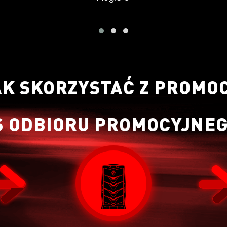
AK SKORZYSTAĆ Z PROMOC
S ODBIORU PROMOCYJNEG