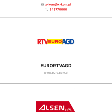
x-kom@x-kom.pl
email
343770000
phone
EURORTVAGD
www.euro.com.pl