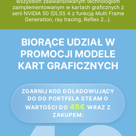
wszystkim zaawansowanym technologiom
zaimplementowanym w kartach graficznych z
serii NVIDIA 50 (DLSS 4 z funkcją Multi Frame
Generation, ray tracing, Reflex 2…).
BIORĄCE UDZIAŁ W
PROMOCJI MODELE
KART GRAFICZNYCH
ZGARNIJ KOD DOŁADOWUJĄCY
DO DO PORTFELA STEAM O
45€
WARTOŚCI DO
WRAZ Z
ZAKUPEM: