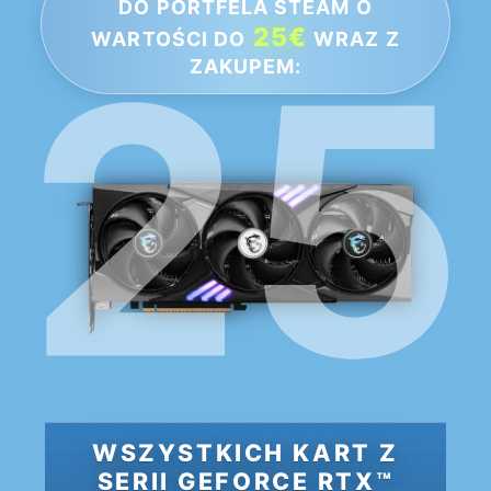
DO PORTFELA STEAM O
25€
WARTOŚCI DO
WRAZ Z
ZAKUPEM:
WSZYSTKICH KART Z
SERII GEFORCE RTX™