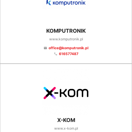
KOMPUTRONIK
www.komputronik.pl
office@komputronik.pl
email
616577487
phone
X-KOM
www.x-kom.pl