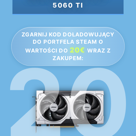
5060 TI
ZGARNIJ KOD DOŁADOWUJĄCY
DO PORTFELA STEAM O
20€
WARTOŚCI DO
WRAZ Z
ZAKUPEM: