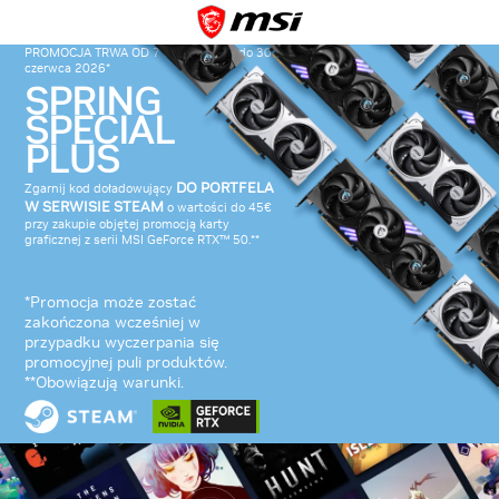
PROMOCJA TRWA OD 7 maja 2026 r. do 30
czerwca 2026*
SPRING
SPECIAL
PLUS
DO PORTFELA
Zgarnij kod doładowujący
W SERWISIE STEAM
o wartości do 45€
przy zakupie objętej promocją karty
graficznej z serii MSI GeForce RTX™ 50.**
*Promocja może zostać
zakończona wcześniej w
przypadku wyczerpania się
promocyjnej puli produktów.
**Obowiązują warunki.