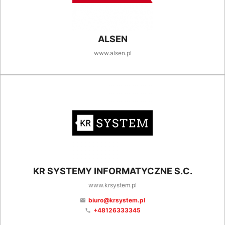
ALSEN
www.alsen.pl
KR SYSTEMY INFORMATYCZNE S.C.
www.krsystem.pl
biuro@krsystem.pl
email
+48126333345
phone