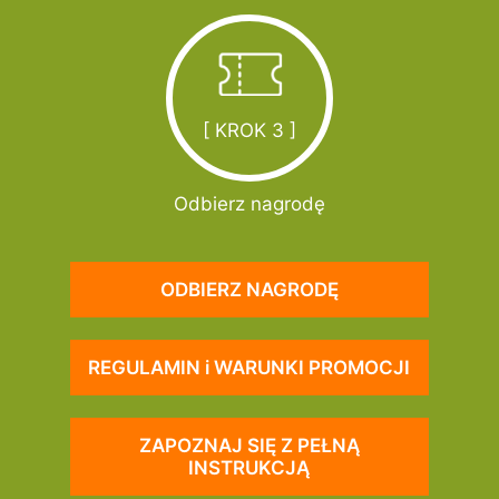
[ KROK 3 ]
Odbierz nagrodę
ODBIERZ NAGRODĘ
REGULAMIN i WARUNKI PROMOCJI
ZAPOZNAJ SIĘ Z PEŁNĄ
INSTRUKCJĄ