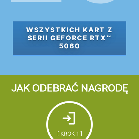
WSZYSTKICH KART Z
SERII GEFORCE RTX™
5060
JAK ODEBRAĆ NAGRODĘ
[ KROK 1 ]