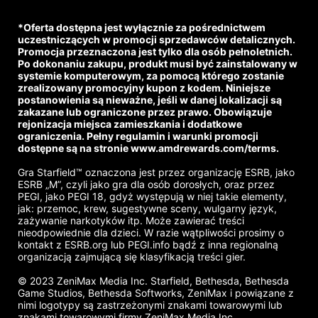
*Oferta dostępna jest wyłącznie za pośrednictwem
uczestniczących w promocji sprzedawców detalicznych.
Promocja przeznaczona jest tylko dla osób pełnoletnich.
Po dokonaniu zakupu, produkt musi być zainstalowany w
systemie komputerowym, za pomocą którego zostanie
zrealizowany promocyjny kupon z kodem. Niniejsze
postanowienia są nieważne, jeśli w danej lokalizacji są
zakazane lub ograniczone przez prawo. Obowiązuje
rejonizacja miejsca zamieszkania i dodatkowe
ograniczenia. Pełny regulamin i warunki promocji
dostępne są na stronie www.amdrewards.com/terms.
Gra Starfield™ oznaczona jest przez organizację ESRB, jako
ESRB „M”, czyli jako gra dla osób dorosłych, oraz przez
PEGI, jako PEGI 18, gdyż występują w niej takie elementy,
jak: przemoc, krew, sugestywne sceny, wulgarny język,
zażywanie narkotyków itp. Może zawierać treści
nieodpowiednie dla dzieci. W razie wątpliwości prosimy o
kontakt z ESRB.org lub PEGI.info bądź z inna regionalną
organizacją zajmującą się klasyfikacją treści gier.
© 2023 ZeniMax Media Inc. Starfield, Bethesda, Bethesda
Game Studios, Bethesda Softworks, ZeniMax i powiązane z
nimi logotypy są zastrzeżonymi znakami towarowymi lub
znakami towarowymi firmy ZeniMax Media Inc.