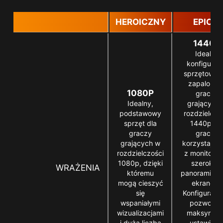
HEROICZNY
EPICKI
1440P
Idealna
konfigurac
sprzętowa d
zapalonyc
1080P
graczy
Idealny,
grających
podstawowy
rozdzielczo
sprzęt dla
1440p lu
graczy
graczy
grających w
korzystając
rozdzielczości
z monitorów
1080p, dzięki
szerokim,
WRAŻENIA
któremu
panoramicz
mogą cieszyć
ekranem.
się
Konfiguracja
wspaniałymi
pozwoli n
wizualizacjami
maksymal
i dużą liczbą
ustawieni