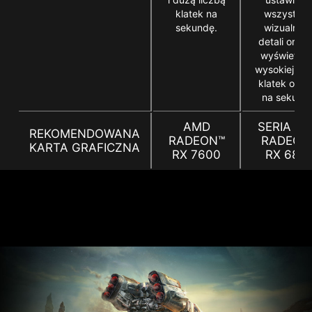
klatek na
wszystkic
sekundę.
wizualnyc
detali oraz 
wyświetlan
wysokiej lic
klatek obra
na sekund
AMD
SERIA A
REKOMENDOWANA
RADEON™
RADEON
KARTA GRAFICZNA
RX 7600
RX 680