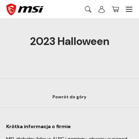
Menu
Skip to content
Search
Log in
Basket
Szukaj
Szukaj
2023 Halloween
Powrót do góry
Krótka informacja o firmie
MSI, globalny lider w AI PC i gamingu, obecny w ponad