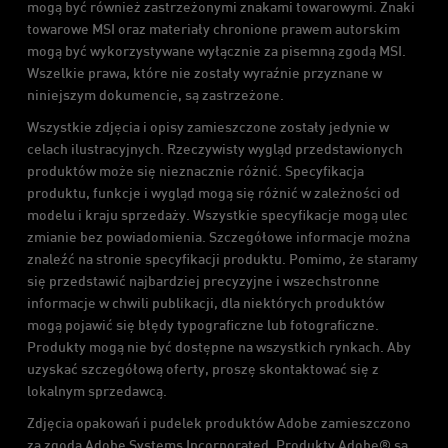
mogą być również zastrzeżonymi znakami towarowymi. Znaki
towarowe MSI oraz materiały chronione prawem autorskim
mogą być wykorzystywane wyłącznie za pisemną zgodą MSI.
Wszelkie prawa, które nie zostały wyraźnie przyznane w
niniejszym dokumencie, są zastrzeżone.
Wszystkie zdjęcia i opisy zamieszczone zostały jedynie w
celach ilustracyjnych. Rzeczywisty wygląd przedstawionych
produktów może się nieznacznie różnić. Specyfikacja
produktu, funkcje i wygląd mogą się różnić w zależności od
modelu i kraju sprzedaży. Wszystkie specyfikacje mogą ulec
zmianie bez powiadomienia. Szczegółowe informacje można
znaleźć na stronie specyfikacji produktu. Pomimo, że staramy
się przedstawić najbardziej precyzyjne i wszechstronne
informacje w chwili publikacji, dla niektórych produktów
mogą pojawić się błędy typograficzne lub fotograficzne.
Produkty mogą nie być dostępne na wszystkich rynkach. Aby
uzyskać szczegółową oferty, proszę skontaktować się z
lokalnym sprzedawcą.
Zdjęcia opakowań i pudelek produktów Adobe zamieszczono
za zgodą Adobe Systems Incorporated. Produkty Adobe® są