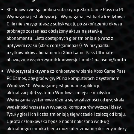
30-dniowa wersja próbna subskrypcji Xbox Game Pass na PC.
Wymagana jest aktywacja. Wymagana jest karta kredytowa.
O ile nie zrezygnujesz z subskrypcji, po zakończeniu okresu
próbnego zostaniesz obciążony aktualną stawką
abonamentu. Lista dostępnych gier zmienia się wraz z
upływem czasu (xbox.com/gamepass). W przypadku
użytkowników abonamentu Xbox Game Pass Ultimate
obowiązuje współczynnik konwersji. Limit: 1 na osobę/konto.
Wykorzystaj aktywne członkostwo w planie Xbox Game Pass
PC Games, aby grać w gry PC na komputerach z systemem
Windows 10. Wymagane jest pobranie aplikacji,
aktualizacja(e) systemu Windows i miejsce na dysku.
Wymagania systemowe różnią się w zależności od gry; skala
wydajności wzrasta w wypadku komputerów wyższej klasy.
Tytuły gier i ich liczba zmieniają się w czasie i zależą od kraju.
Opłata członkowska będzie nadal naliczana według
aktualnego cennika (cena może ulec zmianie; do ceny należy