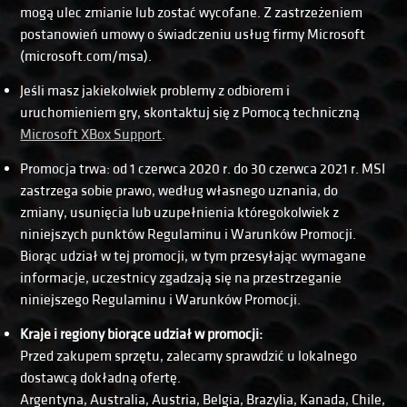
mogą ulec zmianie lub zostać wycofane. Z zastrzeżeniem
postanowień umowy o świadczeniu usług firmy Microsoft
(microsoft.com/msa).
Jeśli masz jakiekolwiek problemy z odbiorem i
uruchomieniem gry, skontaktuj się z Pomocą techniczną
Microsoft XBox Support
.
Promocja trwa: od 1 czerwca 2020 r. do 30 czerwca 2021 r. MSI
zastrzega sobie prawo, według własnego uznania, do
zmiany, usunięcia lub uzupełnienia któregokolwiek z
niniejszych punktów Regulaminu i Warunków Promocji.
Biorąc udział w tej promocji, w tym przesyłając wymagane
informacje, uczestnicy zgadzają się na przestrzeganie
niniejszego Regulaminu i Warunków Promocji.
Kraje i regiony biorące udział w promocji:
Przed zakupem sprzętu, zalecamy sprawdzić u lokalnego
dostawcą dokładną ofertę.
Argentyna, Australia, Austria, Belgia, Brazylia, Kanada, Chile,