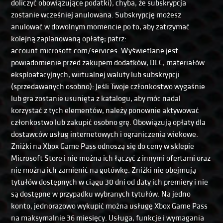
doliczyć obowiązujące podatki), chyba, że subskrypcja
zostanie wcześniej anulowana. Subskrypcję możesz
anulować w dowolnym momencie po to, aby zatrzymać
kolejną zaplanowaną opłatę; patrz:
account.microsoft.com/services. Wyświetlane jest
powiadomienie przed zakupem dodatków, DLC, materiałów
eksploatacyjnych, wirtualnej waluty lub subskrypcji
(sprzedawanych osobno): Jeśli Twoje członkostwo wygaśnie
lub gra zostanie usunięta z katalogu, aby móc nadal
korzystać z tych elementów, należy ponownie aktywować
członkostwo lub zakupić osobno grę. Obowiązują opłaty dla
dostawców usług internetowych i ograniczenia wiekowe.
Zniżki na Xbox Game Pass odnoszą się do ceny w sklepie
Microsoft Store i nie można ich łączyć z innymi ofertami oraz
nie można ich zamienić na gotówkę. Zniżki nie obejmują
tytułów dostępnych w ciągu 30 dni od daty ich premiery i nie
są dostępne w przypadku wybranych tytułów. Na jedno
konto, jednorazowo wykupić można usługę Xbox Game Pass
na maksymalnie 36 miesięcy. Usługa, funkcje i wymagania