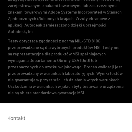
zarejestrowanymi znakami towarowymi lub zastrzeżonymi
znakami towarowymi Adobe Systems Incorporated w Stanach
Zjednoczonych i/lub innych krajach. Zrzuty ekranowe z
aplikacji Autodesk zamieszczono dzięki uprzejmości
Autodesk, Inc.
Testy dotyczące zgodności z normą MIL-STD 810G
przeprowadzane są dla wybranych produktów MSI. Testy nie
są reprezentacyjne dla produktów MSI spełniających
wymagania Departamentu Obrony USA (DoD) lub
przeznaczonych do użytku wojskowego. Proces walidacji jest
przeprowadzany w warunkach laboratoryjnych. Wyniki testów
nie gwarantują w przyszłości ich działania w tych warunkach.
Uszkodzenia w warunkach w jakich były testowane urządzenia
nie są objęte standardową gwarancją MSI.
Kontakt