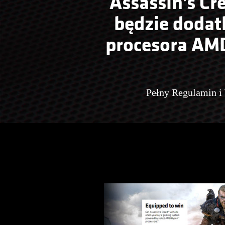
Assassin’s Cr
będzie dodat
procesora AMD
Pełny Regulamin i