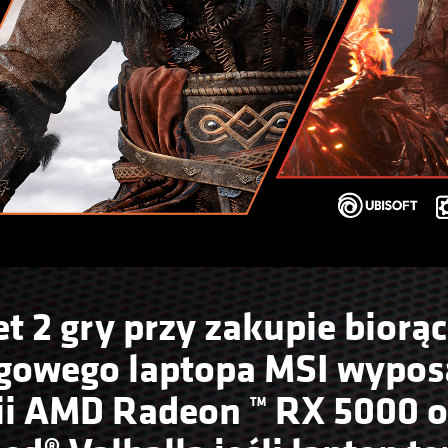
t 2 gry przy zakupie biorą
gowego laptopa MSI wypos
rii AMD Radeon ™ RX 5000 o