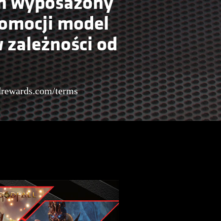
ten wyposażony
romocji model
 zależności od
ewards.com/terms