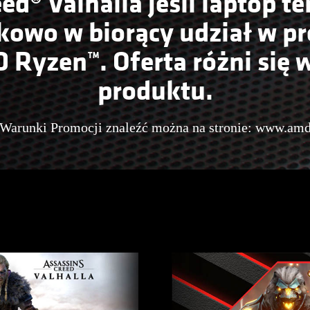
eed® Valhalla jeśli laptop 
kowo w biorący udział w p
 Ryzen™. Oferta różni się w
produktu.
 Warunki Promocji znaleźć można na stronie:
www.amdr