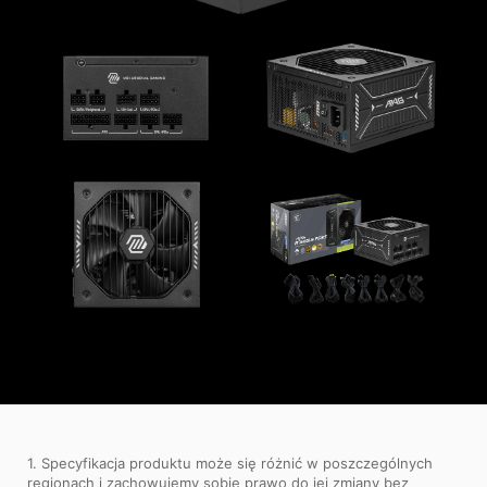
1. Specyfikacja produktu może się różnić w poszczególnych
regionach i zachowujemy sobie prawo do jej zmiany bez