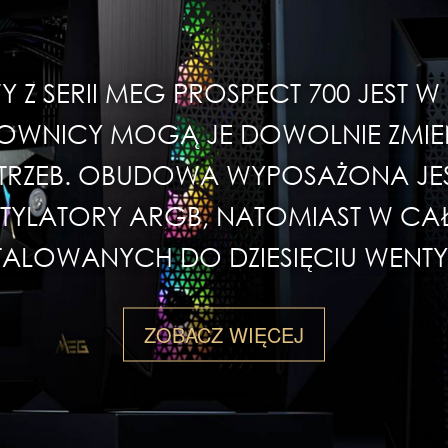
Z SERII MEG PROSPECT 700 JEST 
TKOWNICY MOGĄ JE DOWOLNIE ZMIE
RZEB. OBUDOWA WYPOSAŻONA JEST
TYLATORY ARGB, NATOMIAST W CAŁ
STALOWANYCH DO DZIESIĘCIU WENT
ZOBACZ WIĘCEJ