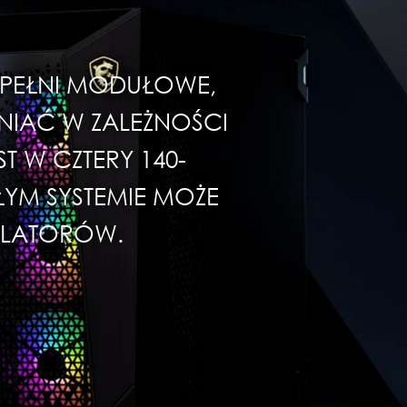
W PEŁNI MODUŁOWE,
NIAĆ W ZALEŻNOŚCI
 W CZTERY 140-
YM SYSTEMIE MOŻE
YLATORÓW.