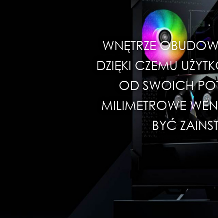
WNĘTRZE OBUDOWY 
DZIĘKI CZEMU UŻY
OD SWOICH POT
MILIMETROWE WEN
BYĆ ZAIN