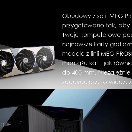
Obudowy z serii MEG PR
przygotowano tak, aby z
Twoje komputerowe podze
najnowsze karty grafic
modele z linii MEG PRO
montażu kart, jak równi
do 400 mm. Niezależnie 
zdecydujesz, to wiedz, 