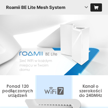
Roamii BE Lite Mesh System
Sieć WiFi w każdym
miejscu w Twoim
domu
Ponad 120
Kanał o
podłączonych
szerokości
urządzeń
do 240MHz