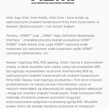
Intel, logo Intel, Intel Inside, Intel Core i Core Inside są
zastrzeżonymi znakami towarowymi firmy Intel Corporation w
Stanach Zjednoczonych i / lub innych krajach.
Terminy „HDMI™” oraz „ HDMI™ High-Definition Multimedia
Interface ”, charakterystyczny kształt produktów HDMI™
(HDMI™ trade dress) oraz Logo HDMI™ stanowią znaki
towarowe lub zastrzeżone znaki towarowe spółki HDMI™
Licensing Administrator, Inc.
Nazwy i logotypy MSI, MSI gaming, smok i tarcza z wizerunkiem
smoka, a także wszelkie inne nazwy usług lub produktów MSI
lub logotypy wyświetlane na stronie internetowej MSI są
zastrzeżonymi znakami towarowymi lub znakami towarowymi
firmy MSI. Nazwy oraz logotypy produktów i firm stron trzecich
przedstawione na naszej stronie internetowej i użyte w
naszych materiałach są własnością ich odpowiednich właścicieli
i mogą być również znakami towarowymi. Znaki towarowe MSI i
materiały chronione prawem autorskim mogą być
wykorzystywane wyłącznie za pisemną zgodą MSI. Wszelkie
prawa, które nie zostały wyraźnie przyznane w niniejszym