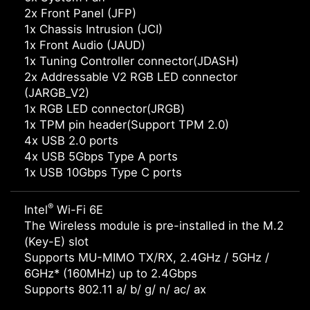
2x Front Panel (JFP)
1x Chassis Intrusion (JCI)
1x Front Audio (JAUD)
1x Tuning Controller connector(JDASH)
2x Addressable V2 RGB LED connector
(JARGB_V2)
1x RGB LED connector(JRGB)
1x TPM pin header(Support TPM 2.0)
4x USB 2.0 ports
4x USB 5Gbps Type A ports
1x USB 10Gbps Type C ports
®
Intel
Wi-Fi 6E
The Wireless module is pre-installed in the M.2
(Key-E) slot
Supports MU-MIMO TX/RX, 2.4GHz / 5GHz /
6GHz* (160MHz) up to 2.4Gbps
Supports 802.11 a/ b/ g/ n/ ac/ ax