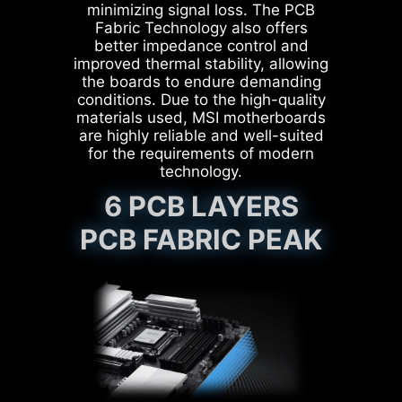
ZALETY TRWAŁEJ
minimizing signal loss. The PCB
KONSTRUKCJI PINÓW
Fabric Technology also offers
ZASILANIA
better impedance control and
improved thermal stability, allowing
the boards to endure demanding
Zwiększona stabilność:
conditions. Due to the high-quality
Większa powierzchnia styku
materials used, MSI motherboards
zwiększa stabilność
are highly reliable and well-suited
dostarczanego napięcia.
for the requirements of modern
Niska impedancja: wykonane z
MSI BIOS wprowadza najnowszą
technology.
litego metalu piny oferują niską
funkcję Latency Killer na
impedancję, umożliwiając
6 PCB LAYERS
wszystkich płytach głównych z
wydajny przepływ mocy.
gniazdem AM5. Użytkownicy mogą
PCB FABRIC PEAK
Wysoka trwałość: konstrukcja
włączyć funkcję Latency Killer w
pinów zapewnia wysoką
trwałość i odporność na trudne
BIOS-ie, aby zmniejszyć opóźnienia
warunki pracy.
pamięci nawet o 12% podczas
Nadaje się do zastosowań
pracy z wysokimi częstotliwościami.
wysokoprądowych.
Co ważne, rozwiązanie to jest
kompatybilne z szeroką gamą
funkcji podkręcania pamięci, w tym