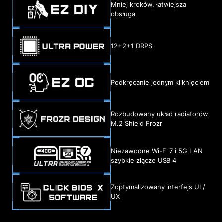
Mniej kroków, łatwiejsza
obsługa
12+2+1 DRPS
Podkręcanie jednym kliknięciem
Rozbudowany układ radiatorów
M.2 Shield Frozr
Niezawodne Wi-Fi 7 i 5G LAN
szybkie złącze USB 4
Zoptymalizowany interfejs UI /
UX