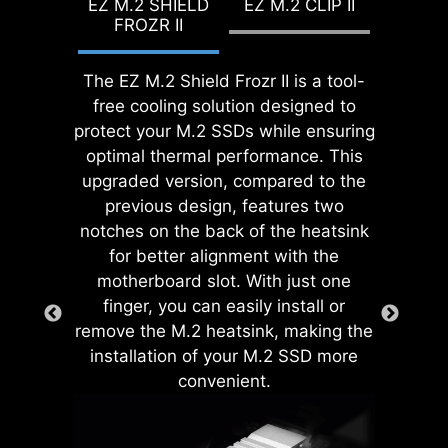
CLIP II
EZ M.2 SHIELD
EZ M.2 CLIP II
EZ M.2
rozwiązanie, jak MSI Click BIOS X
ensures proper alignment and a
OVER
FROZR II
REM
uczyniło je dużo bardziej dostępnym.
secure fit, providing both protection
Zastosowano tu bowiem szereg
and convenience while enhancing
The EZ M.2 Shield Frozr II is a tool-
funkcji overclockingu aktywowanych
EZ DEBUG LED
the overall durability of your build.
free cooling solution designed to
jednym kliknięciem. Dotyczy to
Onboard LEDs will indicate
protect your M.2 SSDs while ensuring
zarówno procesora, jak i pamięci,
the source of the problem so
optimal thermal performance. This
dzięki czemu użytkownicy mogą
you know exactly where to
upgraded version, compared to the
łatwo zwiększyć wydajność swojego
look to get up and running
previous design, features two
systemu bez zagłębiania się w
again.
notches on the back of the heatsink
skomplikowane meandry ustawień.
for better alignment with the
motherboard slot. With just one
finger, you can easily install or
remove the M.2 heatsink, making the
installation of your M.2 SSD more
convenient.
The MSI exclusive JAF_1 header
allows MPG EZ120 ARGB fan to