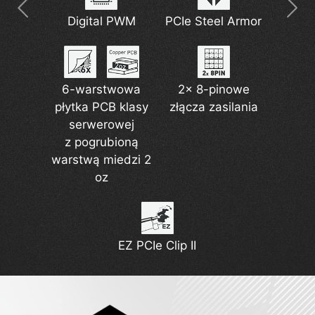
Digital PWM
PCIe Steel Armor
USB 40Gbps
Powiększony
EZ M.2 Shield
Rozwiązanie
radiator
Type-C
sieciowe 5G
Frozr II
6-warstwowa
2x 8-pinowe
płytka PCB klasy
złącza zasilania
serwerowej
Najnowszy
Obsługa pompy
Obsługa DDR5
z pogrubioną
standard Wi-Fi 7
układu chłodzenia
warstwą miedzi 2
oz
Lightning Gen 5
EZ PCIe Clip II