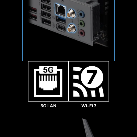
1x
zlokalizowanie gniazda na płycie.
generacjami układów zgodnych z
Frozr AI Cooling dostosowuje pracę
platformą AM5.
128
wentylatorów do temperatury CPU i
GPU. System AI wykrywa
Gbps
temperatury procesora i układu
2x
graficznego, automatycznie
dostosowując sposób pracy
wentylatorów systemowych tak, aby
64
zapewnić optymalną wydajność
Gbps
komputera.
5G LAN
Wi-Fi 7
LIGHTNING GEN 5 PCI-
E
Doubling over the previous