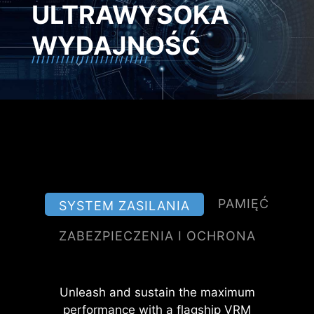
ULTRAWYSOKA
WYDAJNOŚĆ
PODWÓJNE
ZABEZPIECZENIE ESD
PAMIĘĆ
SYSTEM ZASILANIA
ZABEZPIECZENIA I OCHRONA
A huge step of DDR performance
Unleash and sustain the maximum
Diody TVS (Transient Voltage
enhancement with the latest DDR5
performance with a flagship VRM
Suppressors), nazywane również