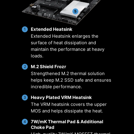
including a dedicated pump-fan
optymalizację pracy systemu
header.
5
chłodzenia, redukując jednocześnie
poziom generowanego przez
komputer hałasu. Zapewnia
Extended Heatsink
1
Extended Heatsink enlarges the
kompatybilność z wentylatorami i
surface of heat dissipation and
pompami PWM/DC. Oprócz tego
maintain the performance at heavy
oferuje szereg konfigurowalnych
loads.
opcji oraz intuicyjny monitoring
temperatury, co pozwala uzyskać
M.2 Shield Frozr
2
Strengthened M.2 thermal solution
optymalne warunki pracy. Co ważne,
helps keep M.2 SSD safe and ensures
wszystkie ustawienia są dostępne w
incredible performance.
jednym miejscu i można je zmienić
za pomocą jednego kliknięcia.
Heavy Plated VRM Heatsink
3
The VRM heatsink covers the upper
MOS and helps dissipate the heat.
riusze
Dostępność
Inteligentny
Scena
ownika
wielu profili
wentylator i
użytk
7W/mK Thermal Pad & Additional
4
ręczna
Choke Pad
regulacja