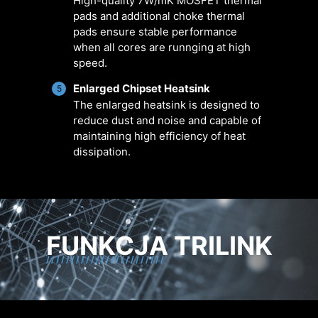
High-quality 7W/mK MOSFET thermal
ustawień
pads and additional choke thermal
pads ensure stable performance
when all cores are runnging at high
speed.
Enlarged Chipset Heatsink
5
The enlarged heatsink is designed to
FOR CPU
FOR LIQUID
reduce dust and noise and capable of
COOLER
COOLER
maintaining high efficiency of heat
3A power deliver
dissipation.
/ Supports auto-
detect
FUNKCJA TRILINK
FOR SYSTEM
EXCLUSIVE EZ
Inteligentny wentylator i ręczna
Scenariusze użytkownika
Dostępność wielu profili
FAN
CONN. - JAF_1
regulacja ustawień
Postępuj zgodnie z zaleceniami
Zapisz do 5 profili przystosowanych
Supports auto-
2A power
Inteligentny wentylator
aplikacji MSI Center
do różnych schematów pracy
detect
deliver(fan) /