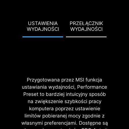
Memory Try It!!, EXPO, A-XMP oraz
High-Efficiency Mode, itp.
KCJA
USTAWIENIA
PRZEŁĄCZNIK
USTA
12%
G TDP
WYDAJNOŚCI
WYDAJNOŚCI
PUN
DO
MNIEJSZE
PRO
TERMI
OPÓŹNIENIA PAMIĘCI
D
PODKR
PBO T
Dodatkowa warstwa porowatego
PO
materiału w połączeniu z odporną
na korozję osłoną złączy We/Wy
Przygotowana przez MSI funkcja
pomaga zredukować generowany
ustawiania wydajności, Performance
przez system szum
Preset to bardziej intuicyjny sposób
elektromagnetyczny. Rozwiązanie
na zwiększenie szybkości pracy
to jest również znacznie trwalsze
komputera poprzez ustawienie
niż tradycyjne stosowane osłony
limitów pobieranej mocy zgodnie z
portów.
własnymi preferencjami. Dostępne są