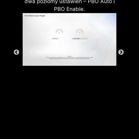
dwa poziomy ustawień – PBO Auto i
PBO Enable.
*Obsługuje wersje BIOS-u po AGESA
1.2.0.2b.
* Powyższa ilustracja ma charakter
wyłącznie poglądowy. Szczegółowe
informacje można znaleźć na stronach ze
specyfikacją techniczną.
Płyty główne MSI zostały
zaprojektowane z myślą o wysokim
poziomie bezpieczeństwa. Dzięki