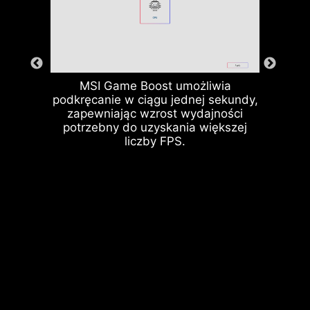
MSI Game Boost umożliwia
podkręcanie w ciągu jednej sekundy,
zapewniając wzrost wydajności
potrzebny do uzyskania większej
liczby FPS.
Tylne i przednie porty USB
Struktura uziemienia faz zasilania
to autorskie rozwiązanie MSI. Ten
opatentowany system tłumi
zakłócenia elektromagnetyczne