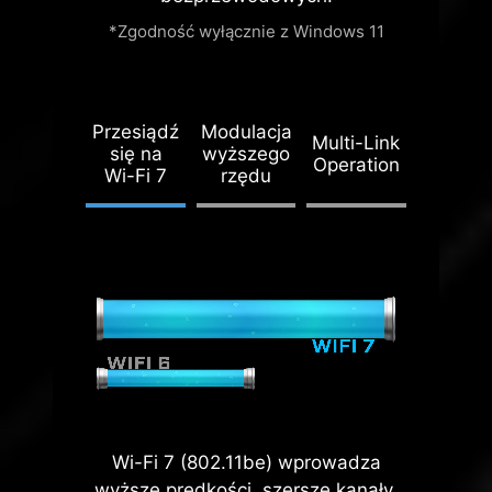
*Zgodność wyłącznie z Windows 11
Przesiądź
Modulacja
REINFORCED,
Multi-Link
się na
wyższego
HEAVY SOLDERED
Operation
CONNECTIONS
Wi-Fi 7
rzędu
MSI PCI Express
Steel Armor slots
are secured to the
motherboard with
extra solder
points and
support the
weight of heavy
graphics cards.
When every
Wi-Fi 7 (802.11be) wprowadza
advantage in
wyższe prędkości, szersze kanały,