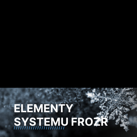
(EMI) generowane przez sekcję
zasilania oraz pomaga skutecznie
odprowadzać ciepło do uziemionej
warstwy miedzi.
ELEMENTY
SYSTEMU FROZR