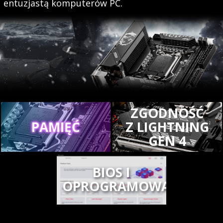
entuzjastą komputerów PC.
ZGODNOŚĆ
PAMIĘĆ
Z LIGHTNING
GEN 4
BIOS I
OPROGRAMOWANIE