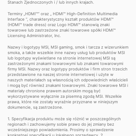
Stanach Zjednoczonych i / lub innych krajach.
Terminy „HDMI™” oraz „ HDMI™ High-Definition Multimedia
Interface ”, charakterystyczny kształt produktów HDMI™
(HDMI™ trade dress) oraz Logo HDMI™ stanowią znaki
towarowe lub zastrzeżone znaki towarowe spółki HDMI™
Licensing Administrator, Inc.
Nazwy i logotypy MSI, MSI gaming, smok i tarcza z wizerunkiem
smoka, a także wszelkie inne nazwy usług lub produktów MSI
lub logotypy wyświetlane na stronie internetowej MSI są
zastrzeżonymi znakami towarowymi lub znakami towarowymi
firmy MSI. Nazwy oraz logotypy produktów i firm stron trzecich
przedstawione na naszej stronie internetowej i użyte w
naszych materiałach są własnością ich odpowiednich właścicieli
i mogą być również znakami towarowymi. Znaki towarowe MSI i
materiały chronione prawem autorskim mogą być
wykorzystywane wyłącznie za pisemną zgodą MSI. Wszelkie
prawa, które nie zostały wyraźnie przyznane w niniejszym
dokumencie, są zastrzeżone.
1. Specyfikacja produktu może się różnić w poszczególnych
regionach i zachowujemy sobie prawo do jej zmiany bez
wcześniejszego powiadomienia. Prosimy o sprawdzenie
konkretnej specyfikacji u lokalnego sprzedawcy. 2.