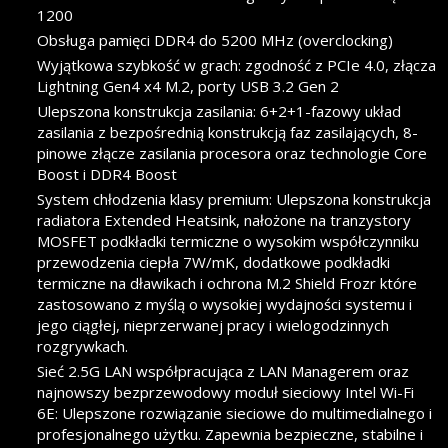
1200
Obsługa pamięci DDR4 do 5200 MHz (overclocking)
Wyjątkowa szybkość w grach: zgodność z PCIe 4.0, złącza
Lightning Gen4 x4 M.2, porty USB 3.2 Gen 2
Ulepszona konstrukcja zasilania: 6+2+1-fazowy układ
zasilania z bezpośrednią konstrukcją faz zasilających, 8-
pinowe złącze zasilania procesora oraz technologie Core
Boost i DDR4 Boost
System chłodzenia klasy premium: Ulepszona konstrukcja
radiatora Extended Heatsink, nałożone na tranzystory
MOSFET podkładki termiczne o wysokim współczynniku
przewodzenia ciepła 7W/mK, dodatkowe podkładki
termiczne na dławikach i ochrona M.2 Shield Frozr które
zastosowano z myślą o wysokiej wydajności systemu i
jego ciągłej, nieprzerwanej pracy i wielogodzinnych
rozgrywkach.
Sieć 2.5G LAN współpracująca z LAN Managerem oraz
najnowszy bezprzewodowy moduł sieciowy Intel Wi-Fi
6E: Ulepszone rozwiązanie sieciowe do multimedialnego i
profesjonalnego użytku. Zapewnia bezpieczne, stabilne i