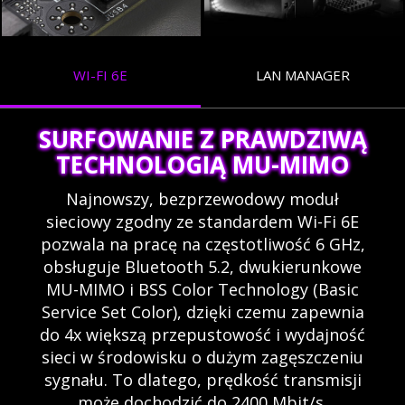
WI-FI 6E
LAN MANAGER
SURFOWANIE Z PRAWDZIWĄ
TECHNOLOGIĄ MU-MIMO
Najnowszy, bezprzewodowy moduł
sieciowy zgodny ze standardem Wi-Fi 6E
pozwala na pracę na częstotliwość 6 GHz,
obsługuje Bluetooth 5.2, dwukierunkowe
MU-MIMO i BSS Color Technology (Basic
Service Set Color), dzięki czemu zapewnia
do 4x większą przepustowość i wydajność
sieci w środowisku o dużym zagęszczeniu
sygnału. To dlatego, prędkość transmisji
może dochodzić do 2400 Mbit/s.