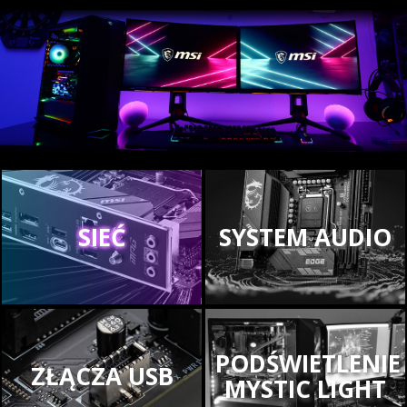
SIEĆ
SYSTEM AUDIO
PODŚWIETLENIE
ZŁĄCZA USB
MYSTIC LIGHT