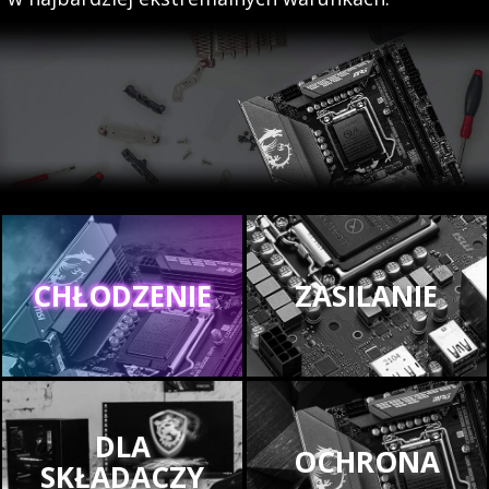
CHŁODZENIE
ZASILANIE
DLA
OCHRONA
SKŁADACZY