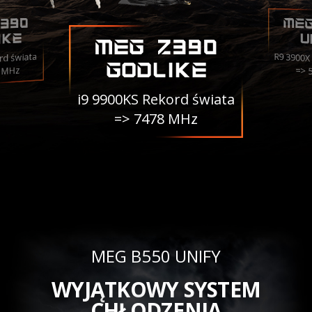
ME
390
IKE
U
MEG Z390
R9 3900X
rd świata
GODLIKE
3 MHz
=> 
i9 9900KS Rekord świata
=> 7478 MHz
MEG B550 UNIFY
WYJĄTKOWY SYSTEM
CHŁODZENIA