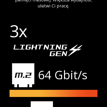
ułatwi Ci pracę.
3x
64 Gbit/s