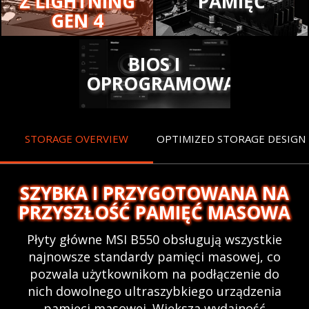
PAMIĘĆ
Z LIGHTNING
GEN 4
BIOS I
OPROGRAMOWANIE
STORAGE OVERVIEW
OPTIMIZED STORAGE DESIGN
SZYBKA I PRZYGOTOWANA NA
PRZYSZŁOŚĆ PAMIĘĆ MASOWA
Płyty główne MSI B550 obsługują wszystkie
najnowsze standardy pamięci masowej, co
pozwala użytkownikom na podłączenie do
nich dowolnego ultraszybkiego urządzenia
pamięci masowej. Większa wydajność