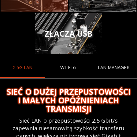
ZŁĄCZA USB
2.5G LAN
WI-FI 6
LAN MANAGER
SIEĆ O DUŻEJ PRZEPUSTOWOŚCI
I MAŁYCH OPÓŹNIENIACH
TRANSMISJI
Sieć LAN o przepustowości 2,5 Gbit/s
zapewnia niesamowitą szybkość transferu
danych, większą niż typowa sieć Gigabit