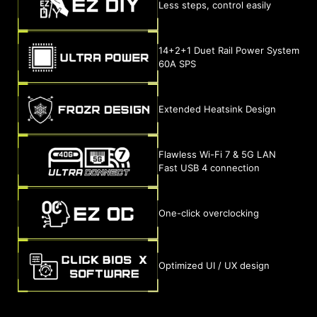
Less steps, control easily
14+2+1 Duet Rail Power System
60A SPS
Extended Heatsink Design
Flawless Wi-Fi 7 & 5G LAN
Fast USB 4 connection
One-click overclocking
Optimized UI / UX design