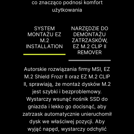
co znacząco podnosi komfort
obracania.
aby stworzyć na laminacie
skomplikowanym procesem, to takie
użytkowania
pozbawione komponentów
rozwiązanie, jak MSI Click BIOS X
elektronicznych, czyste, ochronne
uczynił je dużo bardziej dostępnym.
strefy dystansowe, które pozwalają
SYSTEM
NARZĘDZIE DO
Zastosowano tu bowiem szereg
na łatwy montaż podzespołów
MONTAŻU EZ
DEMONTAŻU
funkcji overclockingu aktywowanych
FUNKCJA EZ DEBUG LED
M.2
ZATRZASKÓW,
komputera. Ponadto wokół każdego
jednym kliknięciem. Dotyczy to
INSTALLATION
EZ M.2 CLIP II
otworu na śrubę nadrukowano farbę
Wbudowane diody LED
zarówno procesora, jak i pamięci,
REMOVER
ochronną po to, aby zapobiec
wskażą Ci źródło problemu,
dzięki czemu użytkownicy mogą
zarysowaniu lub uszkodzeniu płyty
dzięki czemu będziesz
łatwo zwiększyć wydajność swojego
Autorskie rozwiązania firmy MSI, EZ
głównej.
dokładnie wiedział, gdzie
systemu bez zagłębiania się w
M.2 Shield Frozr II oraz EZ M.2 CLIP
szukać przyczyny awarii i
skomplikowane meandry ustawień.
II, sprawiają, że montaż dysków M.2
szybko przywrócisz
jest szybki i bezproblemowy.
sprawność systemu.
Wystarczy wsunąć nośnik SSD do
gniazda i lekko go docisnąć, aby
zatrzask automatycznie unieruchomił
dysk we właściwej pozycji. Aby
wyjąć napęd, wystarczy odchylić