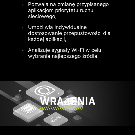
Umożliwia podłączenie wielu
Pozwala na zmianę przypisanego
urządzeń przez jeden port.
aplikacjom priorytetu ruchu
sieciowego,
Umożliwia indywidualne
Złącza wentylatorów MSI
dostosowanie przepustowości dla
każdej aplikacji,
automatycznie wykrywają
podłączone wentylatory pracujące w
Analizuje sygnały Wi-Fi w celu
trybie DC lub PWM i optymalnie
wybrania najlepszego źródła.
dostosowują ich prędkości obrotowe,
jednocześnie minimalizując
generowany przez nie hałas.
Zastosowanie zjawiska histerezy
umożliwia płynne zwiększanie
WRAŻENIA
prędkości obrotowej wentylatorów,
DYNAMICZNE DZIELENIE
co gwarantuje cichą pracę systemu.
PASMA
Umożliwia jednoczesne
przesyłanie danych, obrazów,