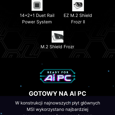
EZ Debug LED
EZ PCIe Release
2x PCIe 4.0 M.2
Latest DDR5
Slots
Memory
14+2+1 Duet Rail
EZ M.2 Shield
Power System
Frozr II
PCIe
Supplemental
1x PCIe 5.0 M.2
Power
Slot
M.2 Shield Frozr
GOTOWY NA AI PC
W konstrukcji najnowszych płyt głównych
MSI wykorzystano najbardziej