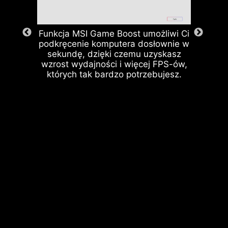
Funkcja MSI Game Boost umożliwi Ci
podkręcenie komputera dosłownie w
sekundę, dzięki czemu uzyskasz
wzrost wydajności i więcej FPS-ów,
Procesor / Układ scalony PWM
których tak bardzo potrzebujesz.
Gniazda pamięci DDR