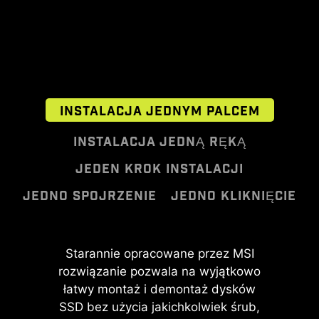
INSTALACJA JEDNYM PALCEM
INSTALACJA JEDNĄ RĘKĄ
JEDEN KROK INSTALACJI
JEDNO SPOJRZENIE
JEDNO KLIKNIĘCIE
SYSTEM MONTAŻU EZ
FUNKCJA EZ
MSI EZ Antenna sprawia, że proces
Starannie opracowane przez MSI
MOUNTING
OOVERCLOCKING
rozwiązanie pozwala na wyjątkowo
montażu jest bezwysiłkowy –
wystarczy przymocować złącza do
łatwy montaż i demontaż dysków
Obwody znajdujące się na płytach
Chociaż podkręcanie może być dla
SSD bez użycia jakichkolwiek śrub,
płyty głównej bez konieczności
głównych MSI zaprojektowano tak,
wielu użytkowników zbyt