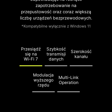
regulacja
szerszego zakresu funkcji
zapotrzebowanie na
ustawień
konfiguracyjnych procesora.
przepustowość oraz coraz większą
Przekłada się to również na lepszą
liczbę urządzeń bezprzewodowych.
kompatybilność z przyszłymi
*Kompatybilne wyłącznie z Windows 11
generacjami układów zgodnych z
platformą AM5.
Przesiądź
Szybkość
Szerokość
się na
transmisji
kanału
Wi-Fi 7
danych
Modulacja
Multi-Link
wyższego
Operation
rzędu
Wentylator systemowy
Inteligentny wentylator i ręczna
Scenariusze użytkownika
Dostępność wielu profili
regulacja ustawień
Postępuj zgodnie z zaleceniami
Zapisz do 5 profili przystosowanych
Inteligentny wentylator
aplikacji MSI Center
Płyty główne MSI wykorzystują