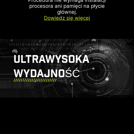
procesora ani pamięci na płycie
głównej.
Dowiedz się więcej
ULTRAWYSOKA
DODATKOWE
DODATKOWE
ZŁĄCZE FAN
ZŁĄCZE ARGB
WYDAJNOŚĆ
(WENTYLATOR)