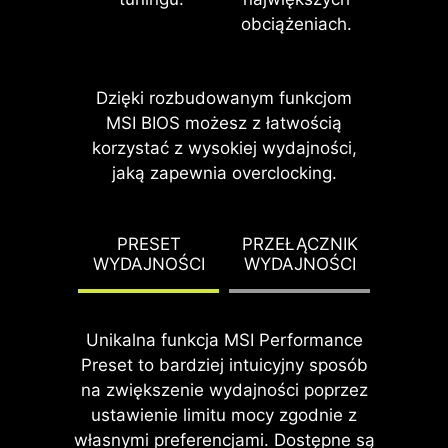
pinów zapewnia wysoką
obciążeniach.
trwałość i odporność na trudne
warunki pracy.
Nadaje się do zastosowań
Dzięki rozbudowanym funkcjom
wysokoprądowych.
MSI BIOS możesz z łatwością
korzystać z wysokiej wydajności,
jaką zapewnia overclocking.
*Obsługuje wersje BIOS-u oparte o
AGESA 1.2.0.2b i nowsze.
URACJA
PRESET
PRZEŁĄCZNIK
PU
DP
WYDAJNOŚCI
WYDAJNOŚCI
TERM
P
Unikalna funkcja MSI Performance
Preset to bardziej intuicyjny sposób
WYKONANA ZE STALI
na zwiększenie wydajności poprzez
NIERDZEWNEJ,
ustawienie limitu mocy zgodnie z
własnymi preferencjami. Dostępne są
NIEKORODUJĄCA