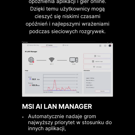
opóźnienia aplikacji i gier online.
szybciej niż kiedykolwiek
Dzięki temu użytkownicy mogą
wcześniej.
Frozr AI Cooling dostosowuje pracę
cieszyć się niskimi czasami
wentylatorów do temperatury CPU i
opóźnień i najlepszymi wrażeniami
GPU. System AI wykrywa
podczas sieciowych rozgrywek.
temperatury procesora i układu
graficznego, automatycznie
dostosowując sposób pracy
wentylatorów systemowych tak, aby
zapewnić optymalną wydajność
komputera.
MSI AI LAN MANAGER
MOŻLIWOŚĆ
Automatycznie nadaje grom
PODŁĄCZENIA WIELU
najwyższy priorytet w stosunku do
URZĄDZEŃ
innych aplikacji,