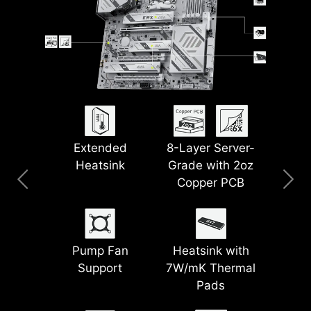
Extended
8-Layer Server-
Lightning USB
5G LAN
Clear CMOS &
Pre-Installed I/O
Heatsink
Grade with 2oz
40G
Flash BIOS Button
Shield
Copper PCB
Wi-Fi 7
Lightning PCIe
Steel Armor II
EZ Conn Design
Pump Fan
Heatsink with
Gen 5
Support
7W/mK Thermal
Pads