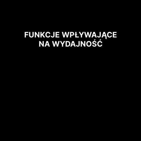
FUNKCJE WPŁYWAJĄCE
NA WYDAJNOŚĆ
* Ilustracja ma charakter poglądowy.
Więcej szczegółów można znaleźć na
stronie specyfikacji produktu.
Płyty główne MSI zostały
zaprojektowane z myślą o wysokim
poziomie bezpieczeństwa. Dzięki
wbudowanym zabezpieczeniom
nadprądowym (OCP – Over Current