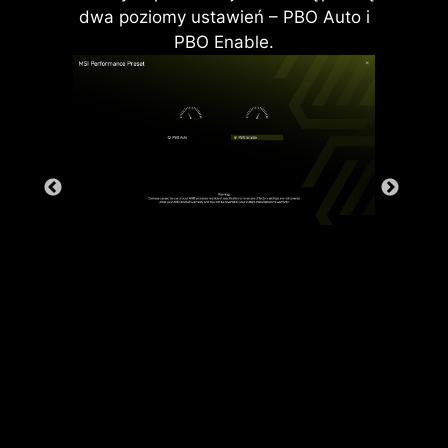
dwa poziomy ustawień – PBO Auto i
OSŁONA ZŁĄCZY
PBO Enable.
WE/WY
Dodatkowa warstwa pianki
antyelektrostatycznej wraz z
odporną na korozję osłoną złączy
We/Wy pomaga w poprawie
elektrostatyki płyty i zmniejsza
wydostający się na zewnątrz szum
promieniowania
elektromagnetycznego, który
generowany jest przez podzespoły
systemu. Oprócz tego, w porównaniu
z tradycyjnymi osłonami, konstrukcja
zastosowanej tu osłony złączy
We/Wy jest znacznie trwalsza.