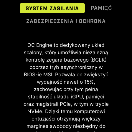
PAMIĘĆ
SYSTEM ZASILANIA
ZABEZPIECZENIA I OCHRONA
Ten kabel upora się ze żmudną
częścią procesu montażu,
umożliwiając szybkie i dokładne
podłączenie przedniego panelu
Tryb High-Efficiency Mode został
OC Engine to dedykowany układ
Diody TVS (Transient Voltage
obudowy do płyty głównej.
scalony, który umożliwia niezależną
Suppressors), nazywane również
zaprojektowany z myślą o
kontrolę zegara bazowego (BCLK)
optymalizacji wydajności pamięci
transilami, to elementy
zabezpieczające wrażliwe układy
poprzez tryb asynchroniczny w
poprzez zwiększenie
BIOS-ie MSI. Pozwala on zwiększyć
elektroniczne przed skutkami
przepustowości i obniżenie
opóźnień. Dzięki czterem zestawom
przepięć. Wszystkie modele płyt
wydajność nawet o 15%,
głównych MSI wyposażono w tego
zachowując przy tym pełną
ustawień timingów RAM
stabilność układu iGPU, pamięci
użytkownicy mogą znaleźć
typu diody. Gdy napięcie
oraz magistrali PCIe, w tym w trybie
gwałtownie wzrasta, dioda TVS
optymalną konfigurację w
zależności od jakości posiadanych
NVMe. Dzięki temu komputerowi
przełącza się ze stanu wysokiej
entuzjaści otrzymują większy
rezystancji w stan niskiej
modułów pamięci.
margines swobody niezbędny do
rezystancji, odprowadzając