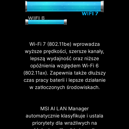
do różnych schematów pracy
Dostosuj ustawienia wentylatora
Pozwala na zmianę krzywej
najnowszą technologię USB4,
komputera
temperatury za pomocą 4 punktów.
zgodnie z trybem wybranym w
oferując użytkownikom pełen
Scenariuszu użytkownika
wachlarz korzyści.
Ręczna regulacja ustawień
Pozwala na ręczną zmianę
Tryb BIOS-u
Dostosuj ustawienia wentylatora w
temperatury przy ustawionej
Wentylator pompy
wartości procentowej.
systemie BIOS
Wi-Fi 7 (802.11be) wprowadza
wyższe prędkości, szersze kanały,
Ustawienia użytkownika
lepszą wydajność oraz niższe
Ustawienia wentylatora definiowane
opóźnienia względem Wi-Fi 6
są przez użytkowników
(802.11ax). Zapewnia także dłuższy
czas pracy baterii i lepsze działanie
w zatłoczonych środowiskach.
PRĘDKOŚĆ TRANSFERU
MSI AI LAN Manager
DO 40 GBIT/S
automatycznie klasyfikuje i ustala
priorytety dla wrażliwych na
Przesyłanie dużych plików