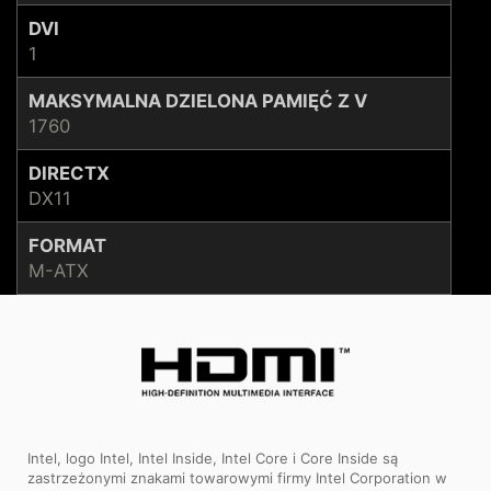
DVI
1
MAKSYMALNA DZIELONA PAMIĘĆ Z V
1760
DIRECTX
DX11
FORMAT
M-ATX
Intel, logo Intel, Intel Inside, Intel Core i Core Inside są
zastrzeżonymi znakami towarowymi firmy Intel Corporation w