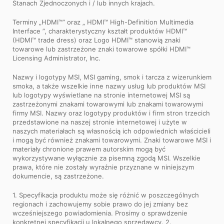
Stanach Zjednoczonych i / lub innych krajach.
Terminy „HDMI™” oraz „ HDMI™ High-Definition Multimedia
Interface ”, charakterystyczny kształt produktów HDMI™
(HDMI™ trade dress) oraz Logo HDMI™ stanowią znaki
towarowe lub zastrzeżone znaki towarowe spółki HDMI™
Licensing Administrator, Inc.
Nazwy i logotypy MSI, MSI gaming, smok i tarcza z wizerunkiem
smoka, a także wszelkie inne nazwy usług lub produktów MSI
lub logotypy wyświetlane na stronie internetowej MSI są
zastrzeżonymi znakami towarowymi lub znakami towarowymi
firmy MSI. Nazwy oraz logotypy produktów i firm stron trzecich
przedstawione na naszej stronie internetowej i użyte w
naszych materiałach są własnością ich odpowiednich właścicieli
i mogą być również znakami towarowymi. Znaki towarowe MSI i
materiały chronione prawem autorskim mogą być
wykorzystywane wyłącznie za pisemną zgodą MSI. Wszelkie
prawa, które nie zostały wyraźnie przyznane w niniejszym
dokumencie, są zastrzeżone.
1. Specyfikacja produktu może się różnić w poszczególnych
regionach i zachowujemy sobie prawo do jej zmiany bez
wcześniejszego powiadomienia. Prosimy o sprawdzenie
konkretnej specyfikacji u lokalnego sprzedawcy. 2.