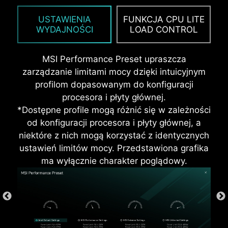
generowany jest przez podzespoły systemu.
użytkownikom elastyczność w szybkim
Oprócz tego, w porównaniu z tradycyjnymi
USTAWIENIA
FUNKCJA CPU LITE
znalezieniu idealnej konfiguracji
osłonami, konstrukcja zastosowanej tu osłony
WYDAJNOŚCI
LOAD CONTROL
dostosowanej do ich wymagań i
złączy We/Wy jest znacznie trwalsza.
możliwości podkręcanej pamięci.
MSI Performance Preset upraszcza
zarządzanie limitami mocy dzięki intuicyjnym
profilom dopasowanym do konfiguracji
procesora i płyty głównej.
*Dostępne profile mogą różnić się w zależności
od konfiguracji procesora i płyty głównej, a
niektóre z nich mogą korzystać z identycznych
ustawień limitów mocy. Przedstawiona grafika
ma wyłącznie charakter poglądowy.
* Ilustracja ma charakter poglądowy. Więcej
szczegółów można znaleźć na stronie specyfikacji
produktu.