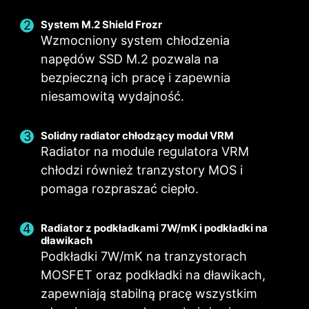
System M.2 Shield Frozr
Wzmocniony system chłodzenia
napędów SSD M.2 pozwala na
bezpieczną ich pracę i zapewnia
niesamowitą wydajność.
Solidny radiator chłodzący moduł VRM
Radiator na module regulatora VRM
chłodzi również tranzystory MOS i
pomaga rozpraszać ciepło.
Inteligentny wentylator i ręczna regulacja
Scenariusze użytkownika
Dostępność wielu profili
ustawień
Postępuj zgodnie z zaleceniami aplikacji
Radiator z podkładkami 7W/mK i podkładki na
Zapisz do 5 profili przystosowanych do różnych
dławikach
Inteligentny wentylator
MSI Center
schematów pracy komputera
Podkładki 7W/mK na tranzystorach
Pozwala na zmianę krzywej temperatury za
Dostosuj ustawienia wentylatora zgodnie z
trybem wybranym w Scenariuszu użytkownika
pomocą 4 punktów.
MOSFET oraz podkładki na dławikach,
ZŁĄCZA DO
ZŁĄCZA DO
zapewniają stabilną pracę wszystkim
Ręczna regulacja ustawień
Tryb BIOS-u
PODŁĄCZENIA
PODŁĄCZENIA