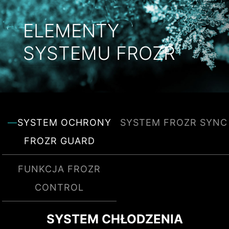
ELEMENTY
SYSTEMU FROZR
SYSTEM OCHRONY
SYSTEM FROZR SYNC
FROZR GUARD
FUNKCJA FROZR
CONTROL
SYSTEM DIY 2.0 - INTEGRACJA
SYSTEM CHŁODZENIA
Kreator chłodzenia to kompleksowe narzędzie