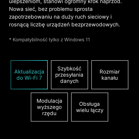
ulepszeniom, stanowi ogromny krok naprzód.
najdrobniejszy element
Nowa sieć, bez problemu sprosta
zapewniający przewagę w
zapotrzebowaniu na duży ruch sieciowy i
grach, system Steel Armor
rosnącą liczbę urządzeń bezprzewodowych.
chroni również miejsca
styku slotu z płytą główną
* Kompatybilność tylko z Windows 11
przed zakłóceniami
elektromagnetycznymi.
Szybkość
Aktualizacja
Rozmiar
przesyłania
DODATKOWE ZASILANIE PCIE
do Wi-Fi 7
kanału
danych
Wyjątkowe złącze Supplemental PCIe Power
zapewnia dedykowane zasilanie dostosowane
Modulacja
Obsługa
do wysokich wymagań związanych z poborem
wyższego
wielu łączy
mocy przez procesory graficzne
rzędu
wykorzystywane w obliczeniach AI i grach,
gwarantując tym samym stabilną i wydajną
pracę systemu.
Dowiedz się więcej o