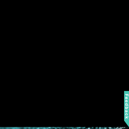
Tylne i przednie porty USB
STRUKTURA UZIEMIENIA FAZ
ZASILANIA
Struktura uziemienia faz zasilania jest
wyjątkową konstrukcją MSI. Ten opatentowany
system pozwala na tłumienie zakłóceń
Feedbac
elektromagnetycznych (EMI) generowanych
przez fazy zasilania i pomaga skutecznie
odprowadzać ciepło do miedzianej warstwy o
właściwościach uziemiających.