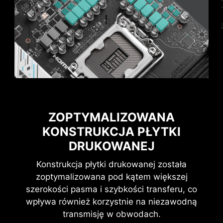
KONSTRUKCJI PINÓW ZASILANIA
Zwiększona stabilność: Większa
powierzchnia styku zwiększa stabilność
dostarczania napięcia.
Niska impedancja: wykonane z litego
materiału piny oferują niską impedancję,
umożliwiając wydajny przepływ mocy.
Wysoka trwałość: konstrukcja pinów
zapewnia wysoką trwałość i odporność
na trudne warunki pracy.
ZOPTYMALIZOWANA
Nadaje się do zastosowań
KONSTRUKCJA PŁYTKI
wysokoprądowych.
DRUKOWANEJ
Konstrukcja płytki drukowanej została
zoptymalizowana pod kątem większej
szerokości pasma i szybkości transferu, co
wpływa również korzystnie na niezawodną
transmisję w obwodach.