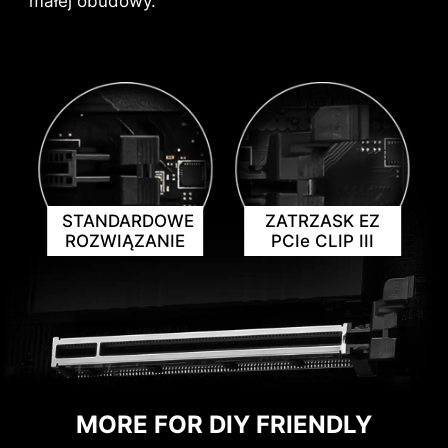
małej obudowy.
INFORMACJE DOTYCZĄCE
MOŻLIWYCH KOLIZJI
KOMPONENTÓW
STANDARDOWE
ZATRZASK EZ
ROZWIĄZANIE
PCIe CLIP III
MORE FOR DIY FRIENDLY
DODATKOWE ZŁĄCZE
DODATKOWE ZŁĄCZE
ZŁĄCZA W RÓŻNYCH KOLORACH