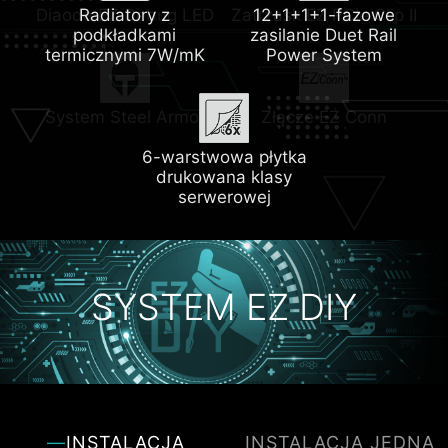
Diaoda EZ Debug LED
Radiatory z
Zatrzask EZ PCIe Clip II
12+1+1+1-fazowe
podkładkami
zasilanie Duet Rail
termicznymi 7W/mK
Power System
Trzy złącza M.2
System Steel Armor
Złącze EZ Conn
6-warstwowa płytka
drukowana klasy
serwerowej
SYSTEM EZ DIY
INSTALACJA
INSTALACJA JEDNĄ