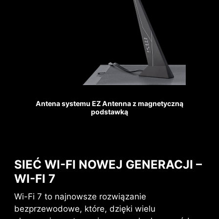
WZMOCNIONE,
Wentylator systemowy
SOLIDNE POŁĄCZENIA
LUTOWANE
Do montażu na płycie
Antena systemu EZ Antenna z magnetyczną
głównej slotów MSI PCI
podstawką
Express Steel Armor użyto
znacznie większej liczby
punktów lutowniczych.
Dzięki temu, w gniazdach
SIEĆ WI-FI NOWEJ GENERACJI –
tych można bez problemu
WI-FI 7
osadzić najwydajniejsze i
najcięższe, dostępne na
Wi-Fi 7 to najnowsze rozwiązanie
rynku karty graficzne. Gdy
Wentylator pompy
bezprzewodowe, które, dzięki wielu
liczy się każdy, nawet