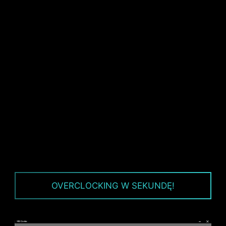
których priorytetem jest trwałość i stabilność
działania.
OVERCLOCKING W SEKUNDĘ!
Procesor / Układ scalony zasilania PWM