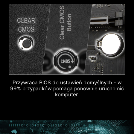
ARGB
FAN (WENTYLATOR)
Aby lepiej rozróżnić złącza pinowe, które
przeznaczone są do różnych celów,
oznaczono je innymi kolorami. I tak, złącze
pompy systemowej i złącza ARGB oznaczono
na biało, 8-pinowe złącze PCIe na szaro.
Dzięki temu użytkownicy mogą dużo bardziej
efektywnie zarządzać kablami.
OCHRONNA STREFA
DYSTANSOWA
IDENTYFIKACJA ŹRÓDŁA SYGNAŁU M.2
Przywraca BIOS do ustawień domyślnych - w
99% przypadków pomaga ponownie uruchomić
IDENTYFIKACJA PRĘDKOŚCI USB
komputer.
APLIKACJA MSI DRIVER UTILITY
INSTALLER
Po podłączeniu do Internetu, aplikacja MSI