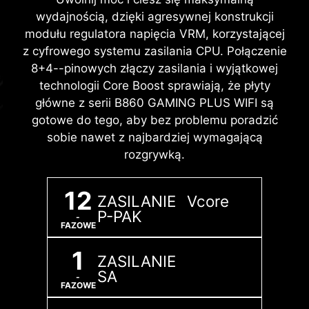
wydajności pamięci DDR został zrobiony dzięki
przed skutkami nadmiernego napięcia.
wydajnością, dzięki agresywnej konstrukcji
najnowszym pamięciom DDR5. W połączeniu z
Wszystkie modele płyt głównych MSI
modułu regulatora napięcia VRM, korzystającej
dedykowanym procesem montażu
wyposażone są w diody TVS. Gdy napięcie
z cyfrowego systemu zasilania CPU. Połączenie
powierzchniowego SMT oraz technologią MSI
anormalnie wzrasta, dioda TVS przełącza się ze
8+4--pinowych złączy zasilania i wyjątkowej
Memory Boost, płyty główne z serii B860
stanu wysokiej rezystancji do stanu niskiej
technologii Core Boost sprawiają, że płyty
GAMING PLUS WIFI są przygotowane do tego,
rezystancji, przekierowując nadmierne napięcie
główne z serii B860 GAMING PLUS WIFI są
aby zaoferować użytkownikom niezwykłą
do masy. Pomaga to w zapobieganiu
gotowe do tego, aby bez problemu poradzić
wydajność pamięci.
uszkodzeniom obwodów, które mogłyby być
sobie nawet z najbardziej wymagającą
spowodowane zbyt wysokim napięciem.
rozgrywką.
OBSŁUGA
TECHNOLOGIA
PROCES
PROFILI XMP
MEMORY
MONTAŻU
BOOST
POWIERZCHNIOW
12
ZASILANIE Vcore
SMT
P-PAK
-
FAZOWE
1
ZASILANIE
SA
-
FAZOWE