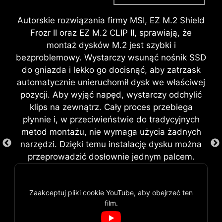
pamięci, dzięki czemu użytkownicy mogą łatwo
podzespołom, jak i wygodę montażu, co
zwiększyć wydajność swojego systemu bez
przekłada się na trwałość Twojego systemu.
Autorskie rozwiązania firmy MSI, EZ M.2 Shield
zagłębiania się w skomplikowane meandry
Frozr II oraz EZ M.2 CLIP II, sprawiają, że
DIODY EZ DEBUG LED
ustawień.
montaż dysków M.2 jest szybki i
Wbudowane diody LED wskażą Ci
bezproblemowy. Wystarczy wsunąć nośnik SSD
źródło problemu, dzięki czemu
do gniazda i lekko go docisnąć, aby zatrzask
będziesz dokładnie wiedział, gdzie
automatycznie unieruchomił dysk we właściwej
szukać przyczyny awarii i szybko
pozycji. Aby wyjąć napęd, wystarczy odchylić
przywrócisz sprawność systemu.
klips na zewnątrz. Cały proces przebiega
płynnie i, w przeciwieństwie do tradycyjnych
metod montażu, nie wymaga użycia żadnych
narzędzi. Dzięki temu instalację dysku można
przeprowadzić dosłownie jednym palcem.
SYSTEM MONTAŻU EZ
Profile XMP
MOUNTING
Wybierz jeden z gotowych profili
ZŁĄCZE EZ CONN (JAF_1)
Zaakceptuj pliki cookie YouTube, aby obejrzeć ten
taktowania pamięci XMP, po to,
film.
Obwody znajdujące się na płytach głównych
Wyjątkowe złącze JAF_1 firmy MSI pozwala na
aby automatycznie przetaktować
MSI zaprojektowano tak, aby stworzyć na