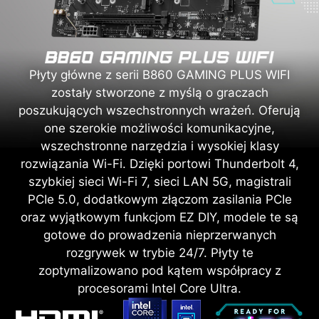
Płyty główne z serii B860 GAMING PLUS WIFI
zostały stworzone z myślą o graczach
poszukujących wszechstronnych wrażeń. Oferują
one szerokie możliwości komunikacyjne,
wszechstronne narzędzia i wysokiej klasy
rozwiązania Wi-Fi. Dzięki portowi Thunderbolt 4,
szybkiej sieci Wi-Fi 7, sieci LAN 5G, magistrali
PCIe 5.0, dodatkowym złączom zasilania PCIe
oraz wyjątkowym funkcjom EZ DIY, modele te są
gotowe do prowadzenia nieprzerwanych
rozgrywek w trybie 24/7. Płyty te
zoptymalizowano pod kątem współpracy z
procesorami Intel Core Ultra.