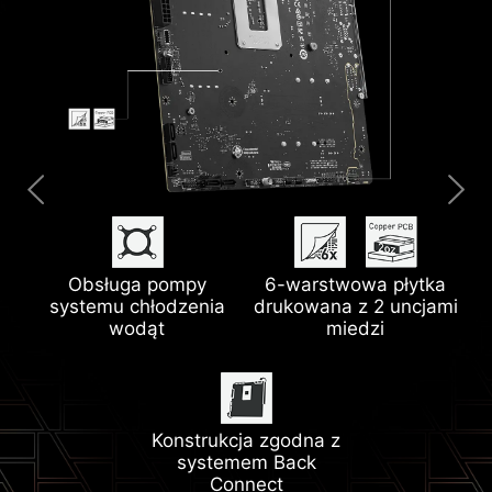
Obsługa pompy
6-warstwowa płytka
Radiator Extended
System M.2 Shield
systemu chłodzenia
drukowana z 2 uncjami
Sieć LAN 2.5G
Bezprzewodowa sieć
Heatsink
Frozr
wodąt
miedzi
LAN Wi-Fi 6E
Radiator z
Konstrukcja zgodna z
Technologia Memory
Zgodność z Lightning
podkładkami
systemem Back
Boost
Gen 5
termicznymi 7W/mK
Connect