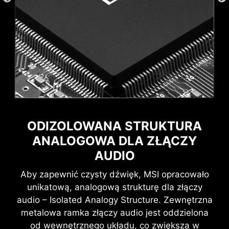
NBOW V2
RGB
ODIZOLOWANA STRUKTURA
ANALOGOWA DLA ZŁĄCZY
AUDIO
Obsługuje adresowalne urządzenia RGB 5V.
Wi-Fi 6E
Aby zapewnić czysty dźwięk, MSI opracowało
Złącze kompatybilne z urządzeniami ARGB
Bluetooth 5.3
Gen2 / Gen1.
unikatową, analogową strukturę dla złączy
Sieć 2.5G LAN
*Urządzenia Gen2 obsługują tylko 7 motywów RGB
audio – Isolated Analogy Structure. Zewnętrzna
metalowa ramka złączy audio jest oddzielona
od wewnętrznego układu, co zwiększa w