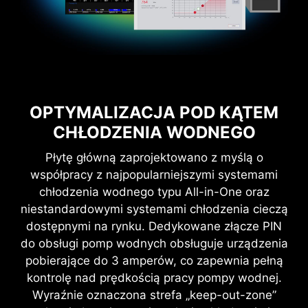
szczegółów można znaleźć na stronie specyfikacji
produktu.
STRUKTURA UZIEMIENIA FAZ
ZASILANIA
OPTYMALIZACJA POD KĄTEM
6-warstwowa płytka drukowana
CHŁODZENIA WODNEGO
Struktura uziemienia faz zasilania jest
2 uncje rozmieszczonej warstwowo
wyjątkową konstrukcją MSI. Ten opatentowany
miedzi
Płytę główną zaprojektowano z myślą o
system pozwala na tłumienie zakłóceń
współpracy z najpopularniejszymi systemami
elektromagnetycznych (EMI) generowanych
chłodzenia wodnego typu All-in-One oraz
przez fazy zasilania i pomaga skutecznie
niestandardowymi systemami chłodzenia cieczą
FUNKCJE WPŁYWAJĄCE NA
odprowadzać ciepło do miedzianej warstwy o
dostępnymi na rynku. Dedykowane złącze PIN
WYDAJNOŚĆ
właściwościach uziemiających.
do obsługi pomp wodnych obsługuje urządzenia
pobierające do 3 amperów, co zapewnia pełną
kontrolę nad prędkością pracy pompy wodnej.
Wyraźnie oznaczona strefa „keep-out-zone”