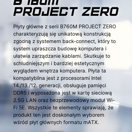
Płyty główne z serii B760M PROJECT ZERO
charakteryzują się unikatową konstrukcją
zgodną z systemem back-connect, który to
system upraszcza budowę komputera i
ułatwia zarządzanie kablami. Skutkuje to
schludniejszym i bardziej estetycznym
wyglądem wnętrza komputera. Płyta ta
kompatybilna jest z procesorami Intel
14./13./12. generacji, obsługuje pamięci
DDR5 i wyposażona jest w kartę sieciową
2.5G LAN oraz bezprzewodowy moduł Wi-
Fi 5E. Wszystkie te elementy sprawiają, że
produkt ten jest doskonałym wyborem
wśród płyt głównych formatu mATX.