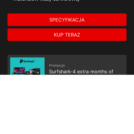
SPECYFIKACJA
KUP TERAZ
Promocje
Surfshark-4 extra months of
VPN protection
Promocje
Get Your Voicemod PRO 30
days