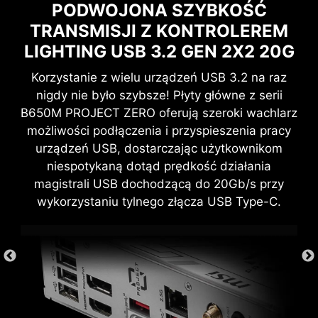
PODWOJONA SZYBKOŚĆ
TRANSMISJI Z KONTROLEREM
LIGHTING USB 3.2 GEN 2X2 20G
Korzystanie z wielu urządzeń USB 3.2 na raz
ZAPEWNIJ SOBIE
nigdy nie było szybsze! Płyty główne z serii
CYBERBEZPIECZEŃSTWO
B650M PROJECT ZERO oferują szeroki wachlarz
DZIĘKI NORTON 360 DELUXE
możliwości podłączenia i przyspieszenia pracy
urządzeń USB, dostarczając użytkownikom
Wielostronna ochrona Twoich urządzeń, funkcje
niespotykaną dotąd prędkość działania
ochrony prywatności online, w tym Secure VPN,
magistrali USB dochodzącą do 20Gb/s przy
oraz Dark Web Monitoring - wszystko to w
wykorzystaniu tylnego złącza USB Type-C.
jednym rozwiązaniu. Z płytami głównymi MSI
możesz cieszyć się 60-dniową darmową wersją
testową Norton 360 Deluxe.
Do 50 GB na kopię zapasową PC w
chmurze
Ochrona przed zagrożeniami w czasie