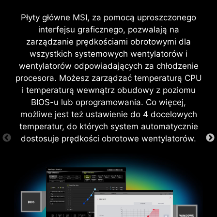
podkręcania.
poprawie elektrostatyki płyty i zmniejsza
wydostający się na zewnątrz szum
Płyty główne MSI, za pomocą uproszczonego
promieniowania elektromagnetycznego, który
interfejsu graficznego, pozwalają na
generowany jest przez podzespoły systemu.
zarządzanie prędkościami obrotowymi dla
ZOPTYMALIZOWANA
Oprócz tego, w porównaniu z tradycyjnymi
wszystkich systemowych wentylatorów i
KONSTRUKCJA PŁYTKI
osłonami, konstrukcja zastosowanej tu osłony
wentylatorów odpowiadających za chłodzenie
złączy We/Wy jest znacznie trwalsza.
DRUKOWANEJ
procesora. Możesz zarządzać temperaturą CPU
i temperaturą wewnątrz obudowy z poziomu
Konstrukcja płytki drukowanej została
BIOS-u lub oprogramowania. Co więcej,
zoptymalizowana pod kątem większej
możliwe jest też ustawienie do 4 docelowych
szerokości pasma i szybkości transferu, co
temperatur, do których system automatycznie
wpływa również korzystnie na niezawodną
dostosuje prędkości obrotowe wentylatorów.
transmisję w obwodach.
* Ilustracja ma charakter poglądowy. Więcej