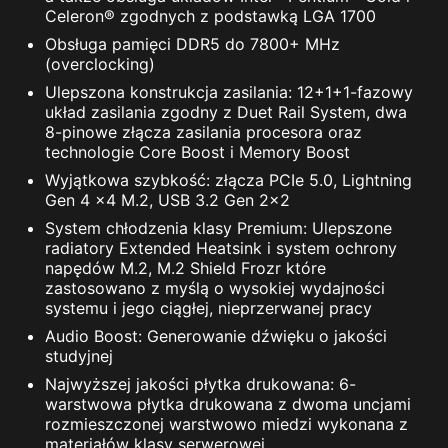
Celeron® zgodnych z podstawką LGA 1700
Obsługa pamięci DDR5 do 7800+ MHz
(overclocking)
Ulepszona konstrukcja zasilania: 12+1+1-fazowy
układ zasilania zgodny z Duet Rail System, dwa
8-pinowe złącza zasilania procesora oraz
technologie Core Boost i Memory Boost
Wyjątkowa szybkość: złącza PCIe 5.0, Lightning
Gen 4 x4 M.2, USB 3.2 Gen 2x2
System chłodzenia klasy Premium: Ulepszone
radiatory Extended Heatsink i system ochrony
napędów M.2, M.2 Shield Frozr które
zastosowano z myślą o wysokiej wydajności
systemu i jego ciągłej, nieprzerwanej pracy
Audio Boost: Generowanie dźwięku o jakości
studyjnej
Najwyższej jakości płytka drukowana: 6-
warstwowa płytka drukowana z dwoma uncjami
rozmieszczonej warstwowo miedzi wykonana z
materiałów klasy serwerowej