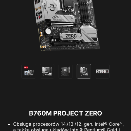
B760M PROJECT ZERO
Obsługa procesorów 14./13./12. gen. Intel® Core™,
a także obsługa układów Intel® Pentium® Gold i