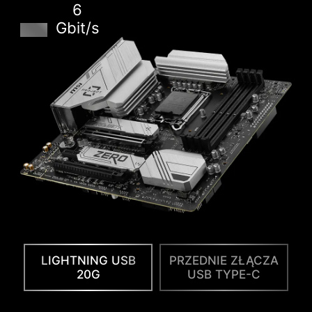
Kupując płytę główną MSI uzyskujesz 60-
6
dniowy, darmowy dostęp do aplikacji AIDA64
Gbit/s
Extreme – edycja MSI. AIDA64 Extreme jest
wyjątkowym oprogramowaniem narzędziowym
zbierającym informacje o systemie, które
pozwala też na diagnostykę systemu,
prowadzenie testów i benchmarków. Dzięki
aplikacji możesz szczegółowo monitorować
swój sprzęt i zainstalowane na komputerze
oprogramowanie oraz zapisać zebrane
informacje do pliku w wielu formatach, takich
jak np. CSV i HTML.
LIGHTNING USB
PRZEDNIE ZŁĄCZA
20G
USB TYPE-C