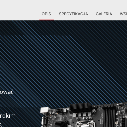
OPIS
SPECYFIKACJA
GALERIA
WSP
cować
o
erokim
j