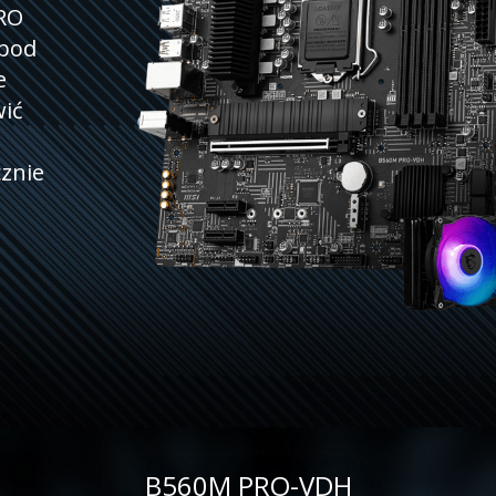
PRO
 pod
e
wić
znie
B560M PRO-VDH