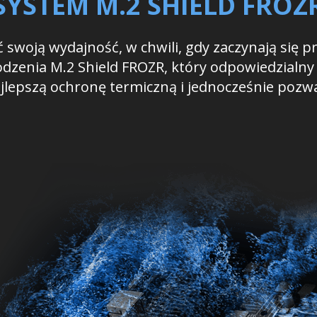
SYSTEM M.2 SHIELD FROZ
 swoją wydajność, w chwili, gdy zaczynają się p
łodzenia M.2 Shield FROZR, który odpowiedzialn
jlepszą ochronę termiczną i jednocześnie poz