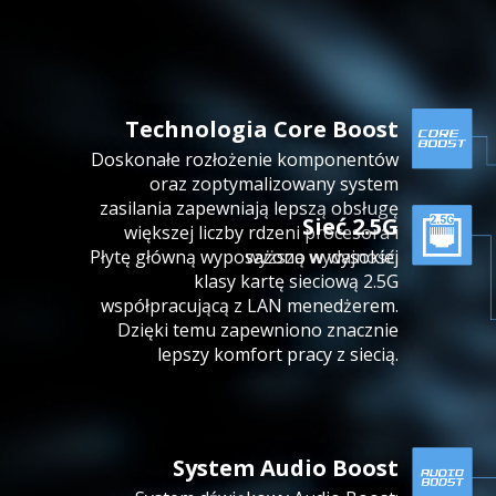
Technologia Core Boost
Doskonałe rozłożenie komponentów
oraz zoptymalizowany system
zasilania zapewniają lepszą obsługę
Sieć 2.5G
większej liczby rdzeni procesora i
wyższą wydajność.
Płytę główną wyposażono w wysokiej
klasy kartę sieciową 2.5G
współpracującą z LAN menedżerem.
Dzięki temu zapewniono znacznie
lepszy komfort pracy z siecią.
System Audio Boost