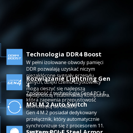
Technologia DDR4 Boost
W pełni izolowane obwody pamięci
DDR pozwalają uzyskać niczym
niezakłócone sygnały przesyłu
Rozwiązanie Lightning Gen
danych, dzięki czemu użytkownicy
4
mogą cieszyć się najlepszą
Zgodność z technologią Gen4 PCI-E,
wydajnością i stabilnością komputera.
która zapewnia przepustowość
MSI M.2 Auto Switch
dochodzącą do 64GB/s.
Gen 4 M.2 posiadał dedykowany
przełącznik, który automatycznie
synchronizuje się z procesorem 11.
System PCI-E Steel Armor
lub 10. generacji.