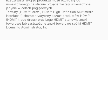
Rzeczywisty wygląd produktu może różnić się od
umieszczonego na stronie. Zdjęcia zostały umieszczone
jedynie w celach poglądowych.
Terminy „HDMI™” oraz „ HDMI™ High-Definition Multimedia
Interface ”, charakterystyczny kształt produktów HDMI™
(HDMI™ trade dress) oraz Logo HDMI™ stanowią znaki
towarowe lub zastrzeżone znaki towarowe spółki HDMI™
Licensing Administrator, Inc.