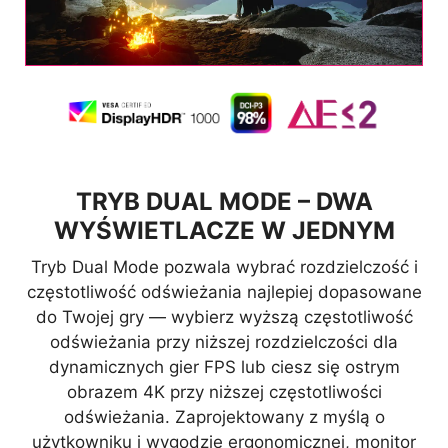
TRYB DUAL MODE – DWA
WYŚWIETLACZE W JEDNYM
 to
Tryb Dual Mode pozwala wybrać rozdzielczość i
AI
a
częstotliwość odświeżania najlepiej dopasowane
ść
do Twojej gry — wybierz wyższą częstotliwość
w
odświeżania przy niższej rozdzielczości dla
dynamicznych gier FPS lub ciesz się ostrym
obrazem 4K przy niższej częstotliwości
ogą
odświeżania. Zaprojektowany z myślą o
ko
go
użytkowniku i wygodzie ergonomicznej, monitor
c