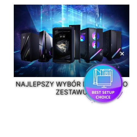
Czas odpowiedzi
0,5 ms (GtG,
matrycy
min.)
✕
NAJLEPSZY WYBÓR DO TWOJEGO
ZESTAWU