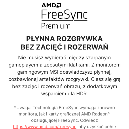
Panel QD
Tradycyjny panel LCD
PŁYNNA ROZGRYWKA
BEZ ZACIĘĆ I ROZERWAŃ
Nie musisz wybierać między szarpanym
gameplayem a zepsutymi klatkami. Z monitorem
gamingowym MSI doświadczysz płynnej,
pozbawionej artefaktów rozgrywki. Ciesz się grą
bez zacięć i rozerwań obrazu, z dodatkowym
wsparciem dla HDR.
*Uwaga: Technologia FreeSync wymaga zarówno
monitora, jak i karty graficznej AMD Radeon™
obsługującej FreeSync. Odwiedź
https://www.amd.com/freesync
, aby uzyskać pełne