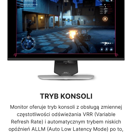
PODŚWIETLENIE
MYSTIC LIGHT
Dzięki 44 diodom LED, monitor
oferuje możliwość podświetlenia
sprzętu miękkim, rozproszonym
TRYB KONSOLI
światłem, które to oświetlenie
łatwo synchronizować z dowolnym
Monitor oferuje tryb konsoli z obsługą zmiennej
gamingowym produktem
częstotliwości odświeżania VRR (Variable
obsługującym technologię Mystic
Refresh Rate) i automatycznym trybem niskich
Light.
opóźnień ALLM (Auto Low Latency Mode) po to,