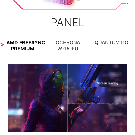
PANEL
AMD FREESYNC
OCHRONA
QUANTUM DOT
PREMIUM
WZROKU
WYRAŹNE WIDZENIE, KOMFORT
ŚWIAT PRZED TOBĄ
OGLĄDANIA
Technologia Quantum Dot oferuje hipnotyzujące
obrazy o olśniewającej gamie, ponad miliarda
Technologie Anti-Flicker i Less Blue Light
kolorów, z których każdy cechuje się
zapewniają bardzo komfortowe wrażenia
niesamowitą klarownością.
wizualne, redukując migotanie obrazu i
ograniczają emisję niebieskiej składowej światła.
Dzięki temu możesz grać przez wiele godzin bez
męczenia wzroku.