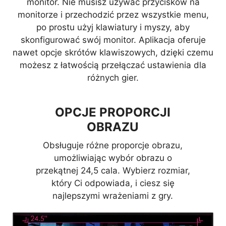
monitor. Nie musisz używać przycisków na
monitora MSI możesz jednocześnie
monitorze i przechodzić przez wszystkie menu,
korzystać z kilku urządzeń lub
po prostu użyj klawiatury i myszy, aby
zestawów komputerowych i
skonfigurować swój monitor. Aplikacja oferuje
kontrolować ich pracę za pomocą
nawet opcje skrótów klawiszowych, dzięki czemu
jednego zestawu klawiatury, myszy
możesz z łatwością przełączać ustawienia dla
i monitora MSI.
różnych gier.
OPCJE PROPORCJI
OBRAZU
Obsługuje różne proporcje obrazu,
umożliwiając wybór obrazu o
przekątnej 24,5 cala. Wybierz rozmiar,
który Ci odpowiada, i ciesz się
najlepszymi wrażeniami z gry.