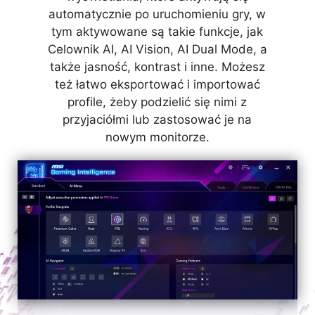
to sytuacje, w których barwa kropki celowniczej
obszarach ekranu, ale także zwiększać ogólną
automatycznie po uruchomieniu gry, w
pokrywałaby się z kolorem tła, co stanowiłoby
jasność i nasycenie kolorów, dodając blasku
tym aktywowane są takie funkcje, jak
Celownik AI, AI Vision, AI Dual Mode, a
problem przy celowaniu.
Twojej rozgrywce.
także jasność, kontrast i inne. Możesz
też łatwo eksportować i importować
AI VISION WYŁ.
AI VISION WŁ.
profile, żeby podzielić się nimi z
przyjaciółmi lub zastosować je na
nowym monitorze.