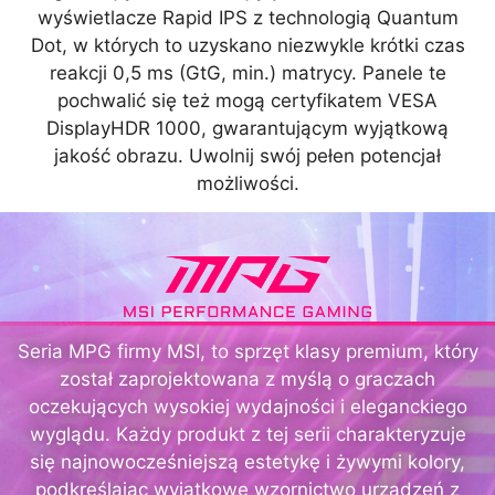
wyświetlacze Rapid IPS z technologią Quantum
Dot, w których to uzyskano niezwykle krótki czas
reakcji 0,5 ms (GtG, min.) matrycy. Panele te
pochwalić się też mogą certyfikatem VESA
DisplayHDR 1000, gwarantującym wyjątkową
jakość obrazu. Uwolnij swój pełen potencjał
możliwości.
Seria MPG firmy MSI, to sprzęt klasy premium, który
został zaprojektowana z myślą o graczach
oczekujących wysokiej wydajności i eleganckiego
wyglądu. Każdy produkt z tej serii charakteryzuje
się najnowocześniejszą estetykę i żywymi kolory,
podkreślając wyjątkowe wzornictwo urządzeń z