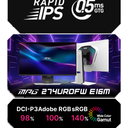
DCI-P3
Adobe RGB
sRGB
98
100
140
%
%
%