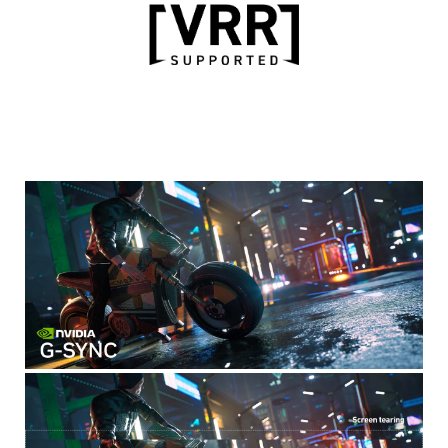
AKTUALIZACJA
FIRMWARE'U
Użytkownicy mogą samodzielnie i z
łatwością zaktualizować firmware
monitora za każdym razem, gdy
tylko MSI wyda nową jego wersję.