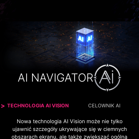
AI NAVIGATOR
TECHNOLOGIA AI VISION
CELOWNIK AI
Punkt celowniczy automatycznie zmienia kolor,
Nowa technologia AI Vision może nie tylko
dzięki czemu jest on zawsze widoczny. Eliminuje
ujawnić szczegóły ukrywające się w ciemnych
to sytuacje, w których barwa kropki celowniczej
obszarach ekranu, ale także zwiększać ogólną