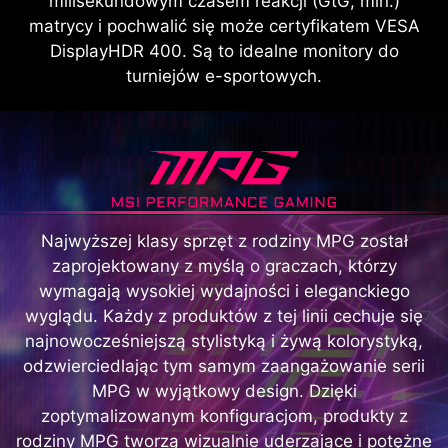
milisekundowym czasem reakcji (GtG, min.)
matrycy i pochwalić się może certyfikatem VESA
DisplayHDR 400. Są to idealne monitory do
turniejów e-sportowych.
Najwyższej klasy sprzęt z rodziny MPG został
zaprojektowany z myślą o graczach, którzy
wymagają wysokiej wydajności i eleganckiego
wyglądu. Każdy z produktów z tej linii cechuje się
najnowocześniejszą stylistyką i żywą kolorystyką,
odzwierciedlając tym samym zaangażowanie serii
MPG w wyjątkowy design. Dzięki
zoptymalizowanym konfiguracjom, produkty z
rodziny MPG tworzą wizualnie uderzające i potężne