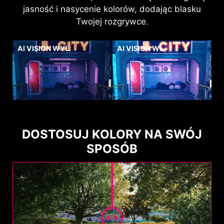
pokrywałaby się z kolorem tła, co stanowiłoby
jasność i nasycenie kolorów, dodając blasku
problem przy celowaniu.
Twojej rozgrywce.
AI VISION WYŁ.
AI VISION WŁ.
DOSTOSUJ KOLORY NA SWÓJ
SPOSÓB