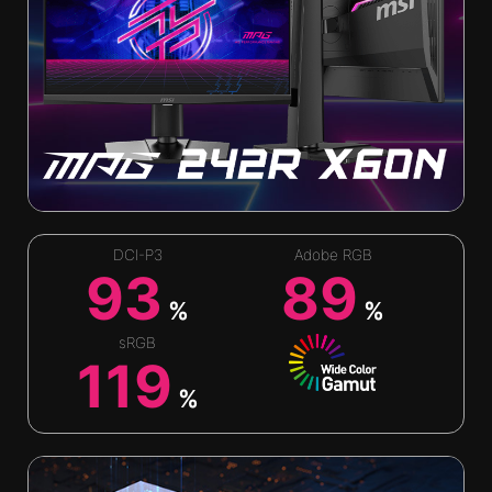
DCI-P3
Adobe RGB
93
89
%
%
sRGB
119
%