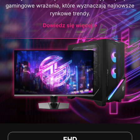
gamingowe wrażenia, które wyznaczają najnowsze
rynkowe trendy.
Dowiedz się więcej >
FHD