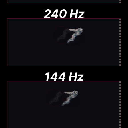
240 Hz
Umiarkowane rozmycie
Mniejsze rozmycie, ale nadal widoczne
144 Hz
Wyraźne rozmycie
Większe rozmycie. Trudne śledzenie