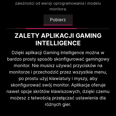
zależności od wersji oprogramowania i modelu
monitora.
Pobierz
ZALETY APLIKACJI GAMING
INTELLIGENCE
PRZEŁĄCZNIK KVM
Dzięki aplikacji Gaming Intelligence można w
bardzo prosty sposób skonfigurować gamingowy
Używając jednego, gamingowego
monitor. Nie musisz używać przycisków na
monitora MSI możesz jednocześnie
monitorze i przechodzić przez wszystkie menu,
korzystać z kilku urządzeń lub
po prostu użyj klawiatury i myszy, aby
zestawów komputerowych i
skonfigurować swój monitor. Aplikacja oferuje
kontrolować ich pracę za pomocą
nawet opcje skrótów klawiszowych, dzięki czemu
jednego zestawu klawiatury, myszy
możesz z łatwością przełączać ustawienia dla
i monitora MSI.
różnych gier.