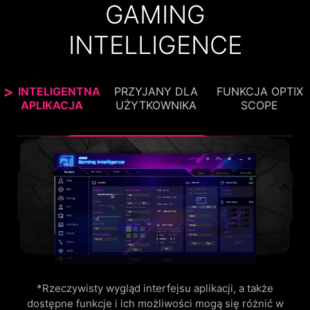
GAMING
INTELLIGENCE
INTELIGENTNA
PRZYJANY DLA
FUNKCJA OPTIX
APLIKACJA
UŻYTKOWNIKA
SCOPE
FUNKCJA OPTIX SCOPE
Wbudowana luneta celownicza oferuje
wielostopniowe zbliżenie obrazu. Szybkie
przełączanie zbliżenia realizowane jest za
pomocą skrótów klawiszowych.
*Rzeczywisty wygląd interfejsu aplikacji, a także
dostępne funkcje i ich możliwości mogą się różnić w