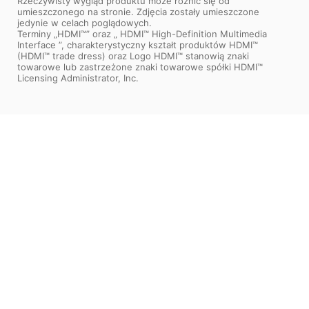
Rzeczywisty wygląd produktu może różnić się od
umieszczonego na stronie. Zdjęcia zostały umieszczone
jedynie w celach poglądowych.
Terminy „HDMI™” oraz „ HDMI™ High-Definition Multimedia
Interface ”, charakterystyczny kształt produktów HDMI™
(HDMI™ trade dress) oraz Logo HDMI™ stanowią znaki
towarowe lub zastrzeżone znaki towarowe spółki HDMI™
Licensing Administrator, Inc.