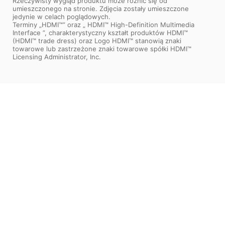
Rzeczywisty wygląd produktu może różnić się od
umieszczonego na stronie. Zdjęcia zostały umieszczone
jedynie w celach poglądowych.
Terminy „HDMI™” oraz „ HDMI™ High-Definition Multimedia
Interface ”, charakterystyczny kształt produktów HDMI™
(HDMI™ trade dress) oraz Logo HDMI™ stanowią znaki
towarowe lub zastrzeżone znaki towarowe spółki HDMI™
Licensing Administrator, Inc.