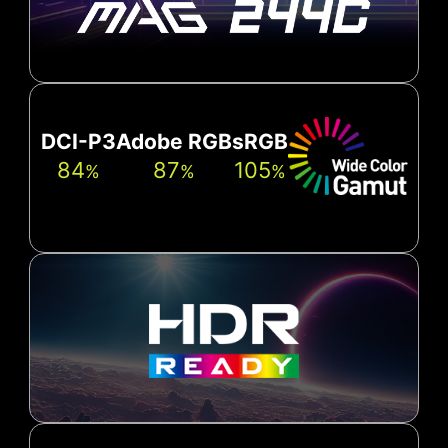
DCI-P3
Adobe RGB
sRGB
84
87
105
%
%
%