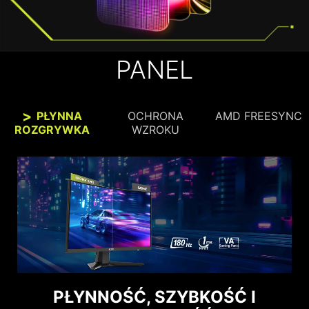
PANEL
PŁYNNA
OCHRONA
AMD FREESYNC
ROZGRYWKA
WZROKU
WYRAŹNE WIDZENIE, KOMFORT
PŁYNNOŚĆ, SZYBKOŚĆ I
OGLĄDANIA