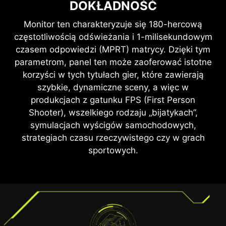
DOKŁADNOŚĆ
Technologie Anti-Flicker i Less Blue Light
Monitor ten charakteryzuje się 180-hercową
zapewniają bardzo komfortowe wrażenia
częstotliwością odświeżania i 1-milisekundowym
wizualne, redukując migotanie obrazu i
czasem odpowiedzi (MPRT) matrycy. Dzięki tym
ograniczają emisję niebieskiej składowej światła.
parametrom, panel ten może zaoferować istotne
Dzięki temu możesz grać przez wiele godzin bez
BEZ ŁEZ I BEZ ZACIĘĆ
korzyści w tych tytułach gier, które zawierają
męczenia wzroku.
FLUID GAMING
szybkie, dynamiczne sceny, a więc w
produkcjach z gatunku FPS (First Person
Granie nie powinno oznaczać wyboru między
Shooter), wszelkiego rodzaju „bijatykach”,
rwącą rozgrywką a zniekształconym obrazem.
symulacjach wyścigów samochodowych,
Dzięki monitorowi gamingowemu MSI
strategiach czasu rzeczywistego czy w grach
doświadczysz płynnego działania bez zakłóceń.
sportowych.
Ciesz się rozgrywką bez rozrywania obrazu i
zacięć, z dodatkowymi korzyściami płynącymi z
obsługi HDR.
Uwaga: Technologia FreeSync wymaga zarówno
monitora, jak i karty graficznej AMD Radeon™ z obsługą
FreeSync. Odwiedź stronę