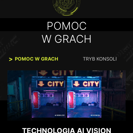
https://www.amd.com/freesync
, aby uzyskać pełne
informacje. Przed zakupem upewnij się, że Twój system
jest kompatybilny – skontaktuj się z jego producentem.
POMOC
W GRACH
POMOC W GRACH
TRYB KONSOLI
TECHNOLOGIA AI VISION
TRYB KONSOLI MSI