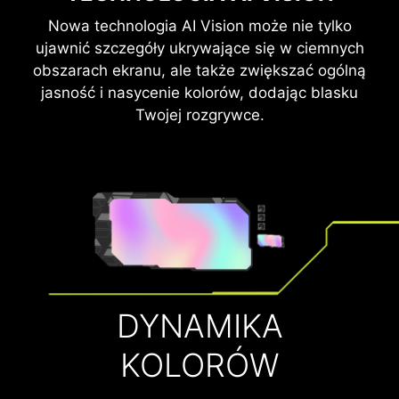
Dzięki zaimplementowaniu obsługi technologii
Nowa technologia AI Vision może nie tylko
HDMI™ CEC (Consumer Electronics Control), po
ujawnić szczegóły ukrywające się w ciemnych
obszarach ekranu, ale także zwiększać ogólną
podłączeniu do monitora kontrolerów konsol
jasność i nasycenie kolorów, dodając blasku
PlayStation lub Switch, kontrolery te mogą
posłużyć do przełączenia ekranu w różne tryby
Twojej rozgrywce.
wyświetlania, które to tryby dostosowane zostały
do potrzeb rozmaitych urządzeń.
Monitor obsługuje również w trybie konsoli MSI
funkcję VRR. Ciesz się płynną rozgrywką bez
efektu rozrywania obrazu.
DYNAMIKA
KOLORÓW