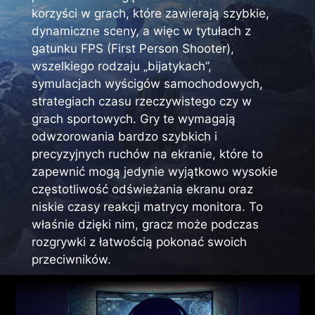
korzyści w grach, które zawierają szybkie,
dynamiczne sceny, a więc w tytułach z
gatunku FPS (First Person Shooter),
wszelkiego rodzaju „bijatykach”,
symulacjach wyścigów samochodowych,
strategiach czasu rzeczywistego czy w
grach sportowych. Gry te wymagają
odwzorowania bardzo szybkich i
precyzyjnych ruchów na ekranie, które to
zapewnić mogą jedynie wyjątkowo wysokie
częstotliwość odświeżania ekranu oraz
niskie czasy reakcji matrycy monitora. To
właśnie dzięki nim, gracz może podczas
rozgrywki z łatwością pokonać swoich
przeciwników.