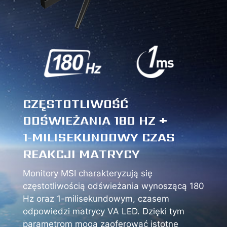
CZĘSTOTLIWOŚĆ
ODŚWIEŻANIA 180 HZ +
1-MILISEKUNDOWY CZAS
REAKCJI MATRYCY
Monitory MSI charakteryzują się
częstotliwością odświeżania wynoszącą 180
Hz oraz 1-milisekundowym, czasem
odpowiedzi matrycy VA LED. Dzięki tym
parametrom mogą zaoferować istotne