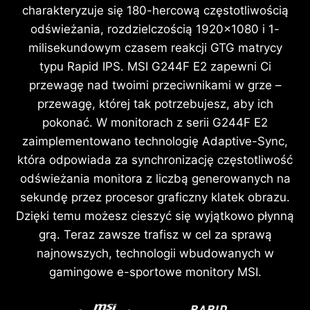
charakteryzuje się 180-hercową częstotliwością
odświeżania, rozdzielczością 1920x1080 i 1-
milisekundowym czasem reakcji GTG matrycy
typu Rapid IPS. MSI G244F E2 zapewni Ci
przewagę nad twoimi przeciwnikami w grze –
przewagę, której tak potrzebujesz, aby ich
pokonać. W monitorach z serii G244F E2
zaimplementowano technologię Adaptive-Sync,
która odpowiada za synchronizację częstotliwość
odświeżania monitora z liczbą generowanych na
sekundę przez procesor graficzny klatek obrazu.
Dzięki temu możesz cieszyć się wyjątkowo płynną
grą. Teraz zawsze trafisz w cel za sprawą
najnowszych, technologii wbudowanych w
gamingowe e-sportowe monitory MSI.