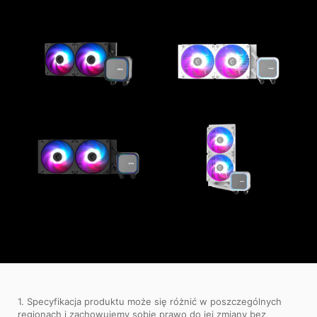
1. Specyfikacja produktu może się różnić w poszczególnych
regionach i zachowujemy sobie prawo do jej zmiany bez