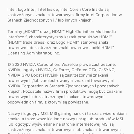
Intel, logo Intel, Intel Inside, Intel Core i Core Inside są
zastrzeżonymi znakami towarowymi firmy Intel Corporation w
Stanach Zjednoczonych i / lub innych krajach.
Terminy „HDMI™” oraz „ HDMI™ High-Definition Multimedia
Interface ”, charakterystyczny kształt produktów HDMI™
(HDMI™ trade dress) oraz Logo HDMI™ stanowią znaki
towarowe lub zastrzeżone znaki towarowe spółki HDMI™
Licensing Administrator, Inc.
© 2026 NVIDIA Corporation. Wszelkie prawa zastrzeżone.
NVIDIA, logotyp NVIDIA, GeForce, GeForce GTX, G-SYNC,
NVIDIA GPU Boost i NVLink są zastrzeżonymi znakami
towarowymi i/lub zarejestrowanymi znakami towarowymi
NVIDIA Corporation w Stanach Zjednoczonych i pozostałych
krajach. Pozostałe nazwy firm i produktów mogą być znakami
towarowymi lub zastrzeżonymi znakami towarowymi
odpowiednich firm, z którymi są powiązane.
Nazwy i logotypy MSI, MSI gaming, smok i tarcza z wizerunkiem
smoka, a także wszelkie inne nazwy usług lub produktów MSI
lub logotypy wyświetlane na stronie internetowej MSI są
zastrzeżonymi znakami towarowymi lub znakami towarowymi