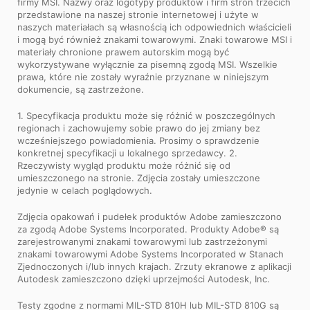
firmy MSI. Nazwy oraz logotypy produktów i firm stron trzecich
przedstawione na naszej stronie internetowej i użyte w
naszych materiałach są własnością ich odpowiednich właścicieli
i mogą być również znakami towarowymi. Znaki towarowe MSI i
materiały chronione prawem autorskim mogą być
wykorzystywane wyłącznie za pisemną zgodą MSI. Wszelkie
prawa, które nie zostały wyraźnie przyznane w niniejszym
dokumencie, są zastrzeżone.
1. Specyfikacja produktu może się różnić w poszczególnych
regionach i zachowujemy sobie prawo do jej zmiany bez
wcześniejszego powiadomienia. Prosimy o sprawdzenie
konkretnej specyfikacji u lokalnego sprzedawcy. 2.
Rzeczywisty wygląd produktu może różnić się od
umieszczonego na stronie. Zdjęcia zostały umieszczone
jedynie w celach poglądowych.
Zdjęcia opakowań i pudełek produktów Adobe zamieszczono
za zgodą Adobe Systems Incorporated. Produkty Adobe® są
zarejestrowanymi znakami towarowymi lub zastrzeżonymi
znakami towarowymi Adobe Systems Incorporated w Stanach
Zjednoczonych i/lub innych krajach. Zrzuty ekranowe z aplikacji
Autodesk zamieszczono dzięki uprzejmości Autodesk, Inc.
Testy zgodne z normami MIL-STD 810H lub MIL-STD 810G są