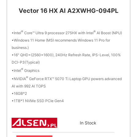
Vector 16 HX AI A2XWHG-094PL
®
®
Intel
Core™ Ultra 9 processor 275HX with Intel
AI Boost (NPU)
Windows 11 Home (MSI recommends Windows 11 Pro for
business.)
16" QHD+(2560x1600), 240Hz Refresh Rate, IPS-Level, 100%
DCI-P3(Typical)
®
Intel
Graphics
®
NVIDIA
GeForce RTX™ 5070 Ti Laptop GPU powers advanced
AI with 992 AI TOPS
16GB*2
1TB*1 NVMe SSD PCIe Gen4
In Stock