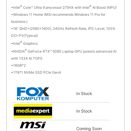
®
®
Intel
Core™ Ultra 9 processor 275HX with Intel
AI Boost (NPU)
Windows 11 Home (MSI recommends Windows 11 Pro for
business.)
16" QHD+(2560x1600), 240Hz Refresh Rate, IPS-Level, 100%
DCI-P3(Typical)
®
Intel
Graphics
®
NVIDIA
GeForce RTX™ 5080 Laptop GPU powers advanced AI
with 1334 AI TOPS
16GB*2
1TB*1 NVMe SSD PCIe Gen4
In Stock
In Stock
Coming Soon