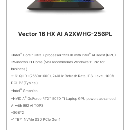
Vector 16 HX AI A2XWHG-256PL
®
®
Intel
Core™ Ultra 7 processor 255HX with Intel
AI Boost (NPU)
Windows 11 Home (MSI recommends Windows 11 Pro for
business.)
16" QHD+(2560x1600), 240Hz Refresh Rate, IPS-Level, 100%
DCI-P3(Typical)
®
Intel
Graphics
®
NVIDIA
GeForce RTX™ 5070 Ti Laptop GPU powers advanced
AI with 992 AI TOPS
8GB*2
1TB*1 NVMe SSD PCIe Gen4