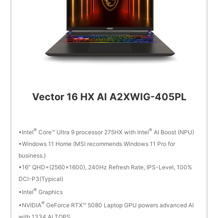
In Stock
In Stock
In Stock
In Stock
Vector 16 HX AI A2XWIG-405PL
®
®
Intel
Core™ Ultra 9 processor 275HX with Intel
AI Boost (NPU)
Windows 11 Home (MSI recommends Windows 11 Pro for
business.)
16" QHD+(2560x1600), 240Hz Refresh Rate, IPS-Level, 100%
DCI-P3(Typical)
®
Intel
Graphics
®
NVIDIA
GeForce RTX™ 5080 Laptop GPU powers advanced AI
with 1334 AI TOPS