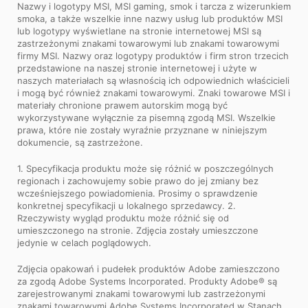
Nazwy i logotypy MSI, MSI gaming, smok i tarcza z wizerunkiem
smoka, a także wszelkie inne nazwy usług lub produktów MSI
lub logotypy wyświetlane na stronie internetowej MSI są
zastrzeżonymi znakami towarowymi lub znakami towarowymi
firmy MSI. Nazwy oraz logotypy produktów i firm stron trzecich
przedstawione na naszej stronie internetowej i użyte w
naszych materiałach są własnością ich odpowiednich właścicieli
i mogą być również znakami towarowymi. Znaki towarowe MSI i
materiały chronione prawem autorskim mogą być
wykorzystywane wyłącznie za pisemną zgodą MSI. Wszelkie
prawa, które nie zostały wyraźnie przyznane w niniejszym
dokumencie, są zastrzeżone.
1. Specyfikacja produktu może się różnić w poszczególnych
regionach i zachowujemy sobie prawo do jej zmiany bez
wcześniejszego powiadomienia. Prosimy o sprawdzenie
konkretnej specyfikacji u lokalnego sprzedawcy. 2.
Rzeczywisty wygląd produktu może różnić się od
umieszczonego na stronie. Zdjęcia zostały umieszczone
jedynie w celach poglądowych.
Zdjęcia opakowań i pudełek produktów Adobe zamieszczono
za zgodą Adobe Systems Incorporated. Produkty Adobe® są
zarejestrowanymi znakami towarowymi lub zastrzeżonymi
znakami towarowymi Adobe Systems Incorporated w Stanach