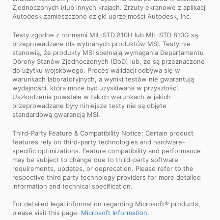
Zjednoczonych i/lub innych krajach. Zrzuty ekranowe z aplikacji
Autodesk zamieszczono dzięki uprzejmości Autodesk, Inc.
Testy zgodne z normami MIL-STD 810H lub MIL-STD 810G są
przeprowadzane dla wybranych produktów MSI. Testy nie
stanowią, że produkty MSI spełniają wymagania Departamentu
Obrony Stanów Zjednoczonych (DoD) lub, że są przeznaczone
do użytku wojskowego. Proces walidacji odbywa się w
warunkach laboratoryjnych, a wyniki testów nie gwarantują
wydajności, która może być uzyskiwana w przyszłości.
Uszkodzenia powstałe w takich warunkach w jakich
przeprowadzane były niniejsze testy nie są objęte
standardową gwarancją MSI.
Third-Party Feature & Compatibility Notice: Certain product
features rely on third-party technologies and hardware-
specific optimizations. Feature compatibility and performance
may be subject to change due to third-party software
requirements, updates, or deprecation. Please refer to the
respective third party technology providers for more detailed
information and technical specification.
For detailed legal information regarding Microsoft® products,
please visit this page:
Microsoft Information
.