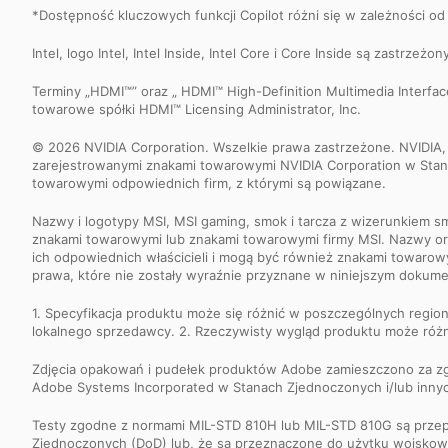
*Dostępność kluczowych funkcji Copilot różni się w zależności od
Intel, logo Intel, Intel Inside, Intel Core i Core Inside są zastrz
Terminy „HDMI™” oraz „ HDMI™ High-Definition Multimedia Interfa
towarowe spółki HDMI™ Licensing Administrator, Inc.
© 2026 NVIDIA Corporation. Wszelkie prawa zastrzeżone. NVIDIA,
zarejestrowanymi znakami towarowymi NVIDIA Corporation w Stana
towarowymi odpowiednich firm, z którymi są powiązane.
Nazwy i logotypy MSI, MSI gaming, smok i tarcza z wizerunkiem s
znakami towarowymi lub znakami towarowymi firmy MSI. Nazwy oraz
ich odpowiednich właścicieli i mogą być również znakami towaro
prawa, które nie zostały wyraźnie przyznane w niniejszym dokume
1. Specyfikacja produktu może się różnić w poszczególnych regio
lokalnego sprzedawcy. 2. Rzeczywisty wygląd produktu może różn
Zdjęcia opakowań i pudełek produktów Adobe zamieszczono za z
Adobe Systems Incorporated w Stanach Zjednoczonych i/lub innych
Testy zgodne z normami MIL-STD 810H lub MIL-STD 810G są przep
Zjednoczonych (DoD) lub, że są przeznaczone do użytku wojskowe