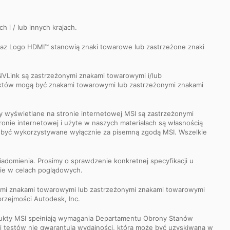
h i / lub innych krajach.
oraz Logo HDMI™ stanowią znaki towarowe lub zastrzeżone znaki
NVLink są zastrzeżonymi znakami towarowymi i/lub
duktów mogą być znakami towarowymi lub zastrzeżonymi znakami
y wyświetlane na stronie internetowej MSI są zastrzeżonymi
onie internetowej i użyte w naszych materiałach są własnością
ą być wykorzystywane wyłącznie za pisemną zgodą MSI. Wszelkie
adomienia. Prosimy o sprawdzenie konkretnej specyfikacji u
nie w celach poglądowych.
ymi znakami towarowymi lub zastrzeżonymi znakami towarowymi
rzejmości Autodesk, Inc.
dukty MSI spełniają wymagania Departamentu Obrony Stanów
i testów nie gwarantują wydajności, która może być uzyskiwana w