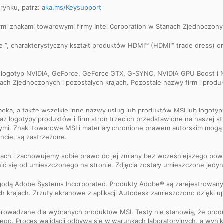
 rynku, patrz:
aka.ms/Keysupport
eżonymi znakami towarowymi firmy Intel Corporation w Stanach Zjednoczonyc
ce ”, charakterystyczny kształt produktów HDMI™ (HDMI™ trade dress) 
 logotyp NVIDIA, GeForce, GeForce GTX, G-SYNC, NVIDIA GPU Boost i 
ch Zjednoczonych i pozostałych krajach. Pozostałe nazwy firm i pro
moka, a także wszelkie inne nazwy usług lub produktów MSI lub logotyp
 logotypy produktów i firm stron trzecich przedstawione na naszej str
wymi. Znaki towarowe MSI i materiały chronione prawem autorskim mog
ncie, są zastrzeżone.
nach i zachowujemy sobie prawo do jej zmiany bez wcześniejszego powi
ić się od umieszczonego na stronie. Zdjęcia zostały umieszczone jedy
godą Adobe Systems Incorporated. Produkty Adobe® są zarejestrowan
 krajach. Zrzuty ekranowe z aplikacji Autodesk zamieszczono dzięki up
rowadzane dla wybranych produktów MSI. Testy nie stanowią, że pro
go. Proces walidacji odbywa się w warunkach laboratoryjnych, a wynik