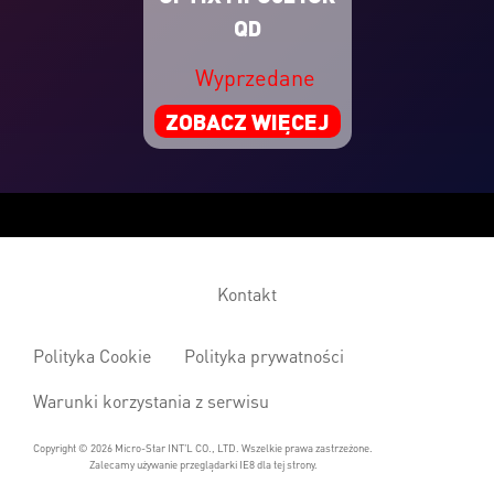
QD
Wyprzedane
ZOBACZ WIĘCEJ
Kontakt
Polityka Cookie
Polityka prywatności
Warunki korzystania z serwisu
Copyright © 2026 Micro-Star INT'L CO., LTD. Wszelkie prawa zastrzeżone.
Zalecamy używanie przeglądarki IE8 dla tej strony.