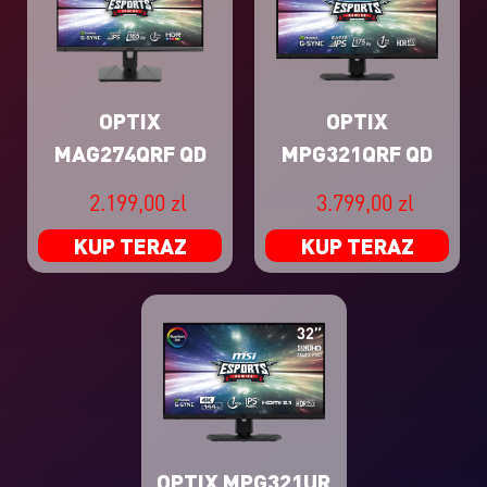
OPTIX
OPTIX
MAG274QRF QD
MPG321QRF QD
2.199,00 zl
3.799,00 zl
KUP TERAZ
KUP TERAZ
OPTIX MPG321UR