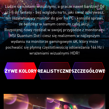
Ludzie są istotami wizualnymi, a gracze nawet bardziej! Od
sci-fi do fantasy - bez względu na to, jaki świat odkrywasz,
ten oszałamiający monitor do gier na PC i konsole sprawi,
że będziesz w samym centrum całej akcji.
Rozpocznij nowy rozdział w swojej przygodzie z monitorami
MSI Quantum Dot i ciesz się realizmem w najlepszym
wydaniu na monitorze gamingowym 4K, który może
pochwalić się płynną częstotliwością odświeżania 144 Hz i
wrażeniami wizualnymi HDR!
ŻYWE KOLORY
REALISTYCZNE
SZCZEGÓŁOWE