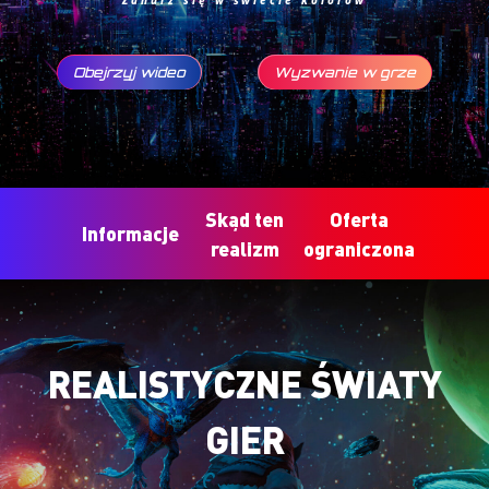
Zanurz się w świecie kolorów
Obejrzyj wideo
Wyzwanie w grze
Skąd ten
Oferta
Informacje
realizm
ograniczona
REALISTYCZNE ŚWIATY
GIER