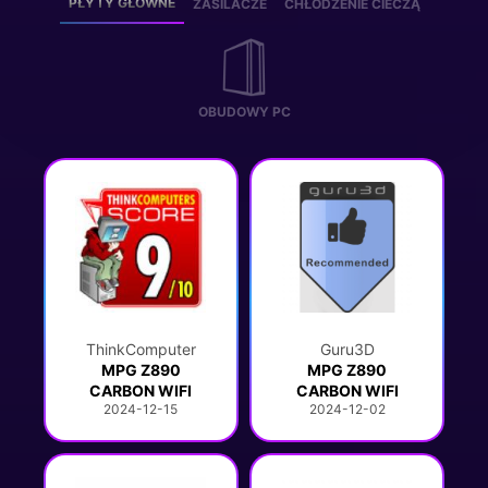
PŁYTY GŁÓWNE
ZASILACZE
CHŁODZENIE CIECZĄ
OBUDOWY PC
ThinkComputer
Guru3D
MPG Z890
MPG Z890
CARBON WIFI
CARBON WIFI
2024-12-15
2024-12-02