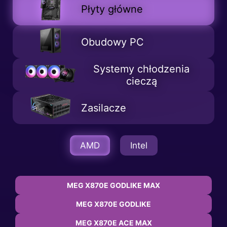
Płyty główne
Obudowy PC
Systemy chłodzenia
cieczą
Zasilacze
AMD
Intel
MEG X870E GODLIKE MAX
MEG X870E GODLIKE
MEG X870E ACE MAX