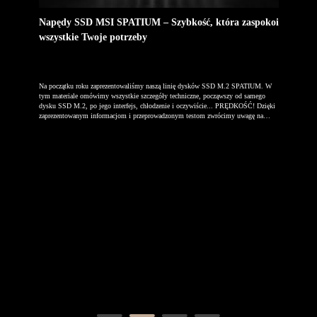
Jak 
 |
Napędy SSD MSI SPATIUM – Szybkość, która zaspokoi
konso
wszystkie Twoje potrzeby
Krótki 
CIe
Na początku roku zaprezentowaliśmy naszą linię dysków SSD M.2 SPATIUM. W
w konso
ości
tym materiale omówimy wszystkie szczegóły techniczne, począwszy od samego
PCIe 4.
dysku SSD M.2, po jego interfejs, chłodzenie i oczywiście... PRĘDKOŚĆ! Dzięki
samym p
ch i
zaprezentowanym informacjom i przeprowadzonym testom zwrócimy uwagę na
korzyści płynące z używania naszych szybkich urządzeń pamięci masowej oraz to,
.
jakich dodatkowych korzyści będzie się można po nich spodziewać w przyszłości.