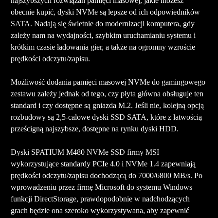
najszybszych rozwiązań pamięci masowej, jakie możesz
obecnie kupić, dyski NVMe są lepsze od ich odpowiedników
SATA. Nadają się świetnie do modernizacji komputera, gdy
zależy nam na wydajności, szybkim uruchamianiu systemu i
krótkim czasie ładowania gier, a także na ogromny wzroście
prędkości odczytu/zapisu.
Możliwość dodania pamięci masowej NVMe do gamingowego
zestawu zależy jednak od tego, czy płyta główna obsługuje ten
standard i czy dostępne są gniazda M.2. Jeśli nie, kolejną opcją
rozbudowy są 2,5-calowe dyski SSD SATA, które z łatwością
prześcigną najszybsze, dostępne na rynku dyski HDD.
Dyski SPATIUM M480 NVMe SSD firmy MSI
wykorzystujące standardy PCIe 4.0 i NVMe 1.4 zapewniają
prędkości odczytu/zapisu dochodzącą do 7000/6800 MB/s. Po
wprowadzeniu przez firmę Microsoft do systemu Windows
funkcji DirectStorage, prawdopodobnie w nadchodzących
grach będzie ona szeroko wykorzystywana, aby zapewnić