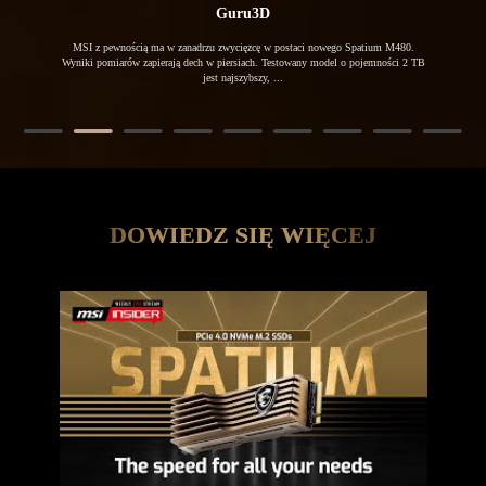
Guru3D
h, jakie
MSI z pewnością ma w zanadrzu zwycięzcę w postaci nowego Spatium M480.
Spatium
aprawdę
Wyniki pomiarów zapierają dech w piersiach. Testowany model o pojemności 2 TB
wyg
bny - to
jest najszybszy, ...
...
DOWIEDZ SIĘ WIĘCEJ