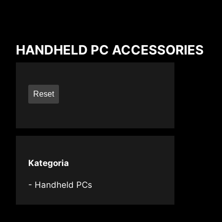
Compare Result
HANDHELD PC ACCESSORIES
*
Różnice zaznaczono na czerwono
Reset
{{feature}}
Kategoria
Handheld PCs