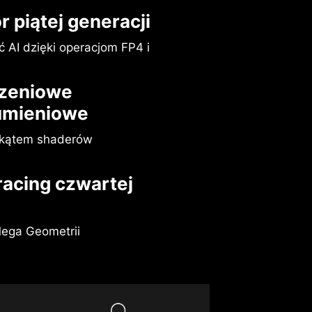
 piątej generacji
AI dzięki operacjom FP4 i
dzeniowe
umieniowe
 kątem shaderów
racing czwartej
Mega Geometrii