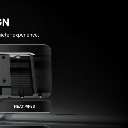
GN
ieter experience.
HEAT PIPES