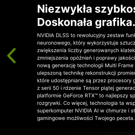
Niezwykła szybko
Doskonała grafika.
NVIDIA DLSS to rewolucyjny zestaw fun
neuronowego, który wykorzystuje sztucz
zwiększenia liczby generowanych klate
zmniejszenia opóźnień i poprawy jakości
nową generację technologii Multi Frame
ulepszoną technikę rekonstrukcji promien
które udostępniane są przez procesory 
z serii 50 i rdzenie Tensor piątej gener
platformie GeForce RTX™ to najlepszy 
rozgrywki. Co więcej, technologia ta wsp
superkomputer NVIDIA AI w chmurze i s
gamingowe możliwości Twojego peceta.