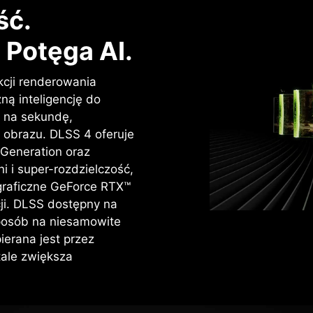
ść.
 Potęga AI.
kcji renderowania
ną inteligencję do
k na sekundę,
 obrazu. DLSS 4 oferuje
 Generation oraz
i i super-rozdzielczość,
graficzne GeForce RTX™
acji. DLSS dostępny na
sposób na niesamowite
ierana jest przez
tale zwiększa