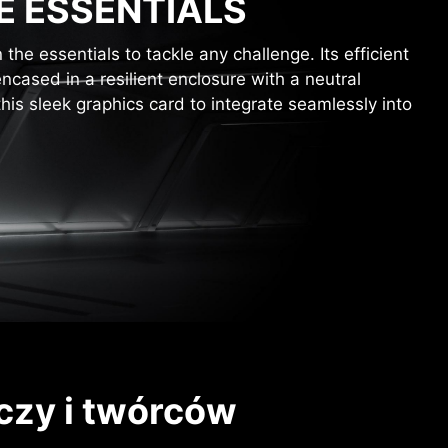
E ESSENTIALS
he essentials to tackle any challenge. Its efficient
encased in a resilient enclosure with a neutral
this sleek graphics card to integrate seamlessly into
aczy i twórców