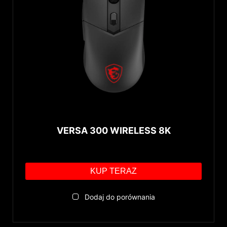
Wired
Wireless 2.4 GHz
Bluetooth
Złącza
USB
3.5mm Headphone Jack
Keyboard Size
VERSA 300 WIRELESS 8K
Full Size
Headphone Type
Tenkeyless (TKL)
KUP TERAZ
Over-ear
Reset
Dodaj do porównania