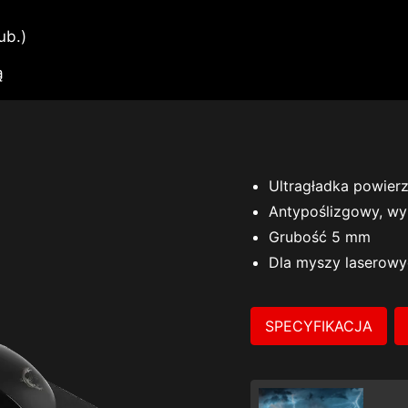
ub.)
ą
Ultragładka powierz
Antypoślizgowy, wy
Grubość 5 mm
Dla myszy laserowy
SPECYFIKACJA