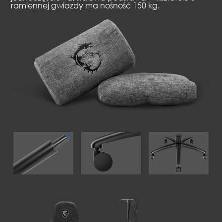
ramiennej gwiazdy ma nośność 150 kg.