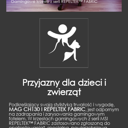
Gamingowe krzesło z serii REPELTEK™ FABRIC
Przyjazny dla dzieci i
zwierząt
Podkreślający swoją stylistyką trwałość i wygodę,
MAG CH130 I REPELTEK FABRIC
, jest odpornym
na zadrapania i zarysowania gamingowym
fotelem. W krzesłach gamingowych z serii MSI
REPELTEK™ FABRIC zastosowano zgłoszoną do
opatentowania*, specjalną, powierzchniową