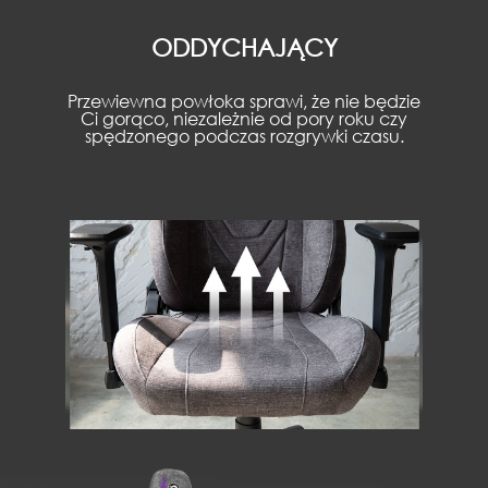
ODPORNOŚĆ NA ZADRAPANIA
ODDYCHAJĄCY
Przewiewna powłoka sprawi, że nie będzie
Dzięki specjalnej technice tkania,
powierzchnia fotela jest nie tylko delikatna
Ci gorąco, niezależnie od pory roku czy
spędzonego podczas rozgrywki czasu.
w dotyku, ale także jest odporna na
uszkodzenia związane z zadrapaniami czy
zarysowaniami.