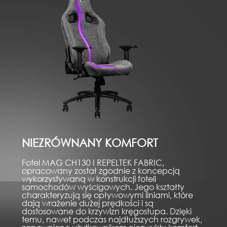
NIEZRÓWNANY KOMFORT
Fotel MAG CH130 I REPELTEK FABRIC,
opracowany został zgodnie z koncepcją
wykorzystywaną w konstrukcji foteli
samochodów wyścigowych. Jego kształty
charakteryzują się opływowymi liniami, które
dają wrażenie dużej prędkości i są
dostosowane do krzywizn kręgosłupa. Dzięki
temu, nawet podczas najdłuższych rozgrywek,