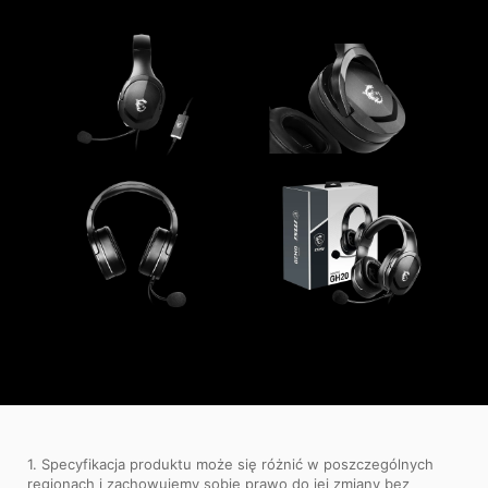
1. Specyfikacja produktu może się różnić w poszczególnych
regionach i zachowujemy sobie prawo do jej zmiany bez