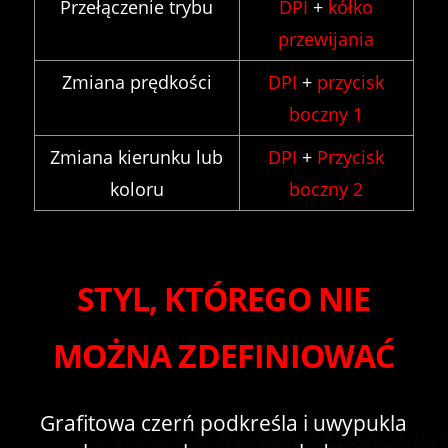
Przełączenie trybu
DPI
+
kółko
przewijania
Zmiana prędkości
DPI
+
przycisk
boczny 1
Zmiana kierunku lub
DPI
+
Przycisk
koloru
boczny 2
STYL, KTÓREGO NIE
MOŻNA ZDEFINIOWAĆ
Grafitowa czerń podkreśla i uwypukla