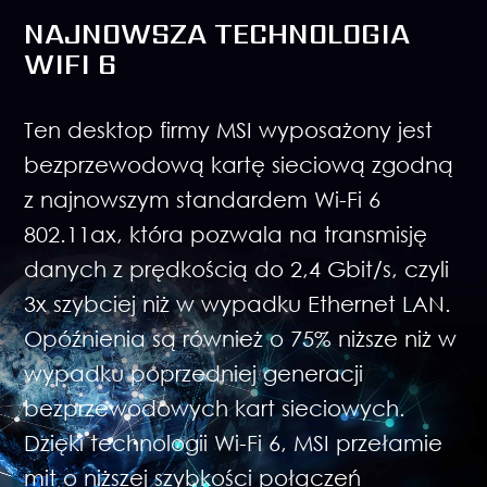
NAJNOWSZA TECHNOLOGIA
WIFI 6
Ten desktop firmy MSI wyposażony jest
bezprzewodową kartę sieciową zgodną
z najnowszym standardem Wi-Fi 6
802.11ax, która pozwala na transmisję
danych z prędkością do 2,4 Gbit/s, czyli
3x szybciej niż w wypadku Ethernet LAN.
Opóźnienia są również o 75% niższe niż w
wypadku poprzedniej generacji
bezprzewodowych kart sieciowych.
Dzięki technologii Wi-Fi 6, MSI przełamie
mit o niższej szybkości połączeń