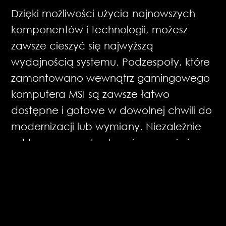
Dzięki możliwości użycia najnowszych
komponentów i technologii, możesz
zawsze cieszyć się najwyższą
wydajnością systemu. Podzespoły, które
zamontowano wewnątrz gamingowego
komputera MSI są zawsze łatwo
dostępne i gotowe w dowolnej chwili do
modernizacji lub wymiany. Niezależnie
od tego, czy rozbudowujesz pamięć
masową, czy modernizujesz procesor lub
kartę graficzną, zawsze możesz na
bieżąco utrzymywać swoją gamingową
platformę w pełnej gotowości bojowej,
a to za sprawą możliwości łatwego i