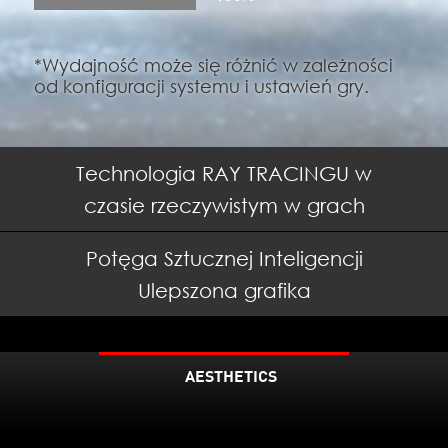
*Wydajność może się różnić w zależności
od konfiguracji systemu i ustawień gry.
Technologia
RAY TRACINGU
w
czasie rzeczywistym w grach
Potęga
Sztucznej Inteligencji
Ulepszona grafika
AESTHETICS