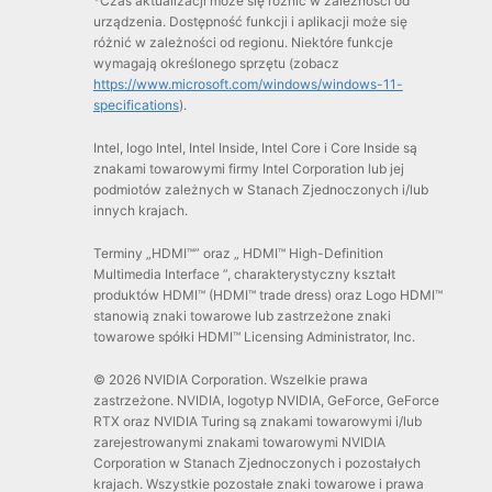
*Czas aktualizacji może się różnić w zależności od
urządzenia. Dostępność funkcji i aplikacji może się
różnić w zależności od regionu. Niektóre funkcje
wymagają określonego sprzętu (zobacz
https://www.microsoft.com/windows/windows-11-
specifications
).
Intel, logo Intel, Intel Inside, Intel Core i Core Inside są
znakami towarowymi firmy Intel Corporation lub jej
podmiotów zależnych w Stanach Zjednoczonych i/lub
innych krajach.
Terminy „HDMI™” oraz „ HDMI™ High-Definition
Multimedia Interface ”, charakterystyczny kształt
produktów HDMI™ (HDMI™ trade dress) oraz Logo HDMI™
stanowią znaki towarowe lub zastrzeżone znaki
towarowe spółki HDMI™ Licensing Administrator, Inc.
© 2026 NVIDIA Corporation. Wszelkie prawa
zastrzeżone. NVIDIA, logotyp NVIDIA, GeForce, GeForce
RTX oraz NVIDIA Turing są znakami towarowymi i/lub
zarejestrowanymi znakami towarowymi NVIDIA
Corporation w Stanach Zjednoczonych i pozostałych
krajach. Wszystkie pozostałe znaki towarowe i prawa