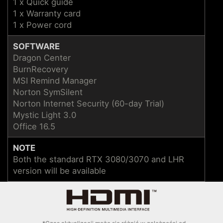
1 x Quick guide
1 x Warranty card
1 x Power cord
SOFTWARE
Dragon Center
BurnRecovery
MSI Remind Manager
Norton SymSilent
Norton Internet Security (60-day Trial)
Mystic Light 3.0
Office 16.5
NOTE
Both the standard RTX 3080/3070 and LHR
version will be available