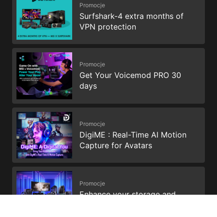
Promocje
Surfshark-4 extra months of
VPN protection
Promocje
Get Your Voicemod PRO 30
days
Promocje
DigiME : Real-Time AI Motion
Capture for Avatars
Promocje
Enhance your storage and
productivity with Dropbox