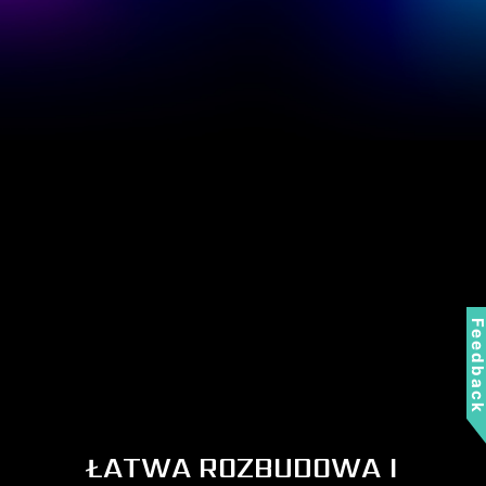
Inteligentna wyszukiwarka
obrazów
Kategoryzuj i przeglądaj zawartość Twojej
drogocennej pamięci masowej i zwiększ swoją
kreatywność dzięki inteligentnym tagom
generowanym przez sztuczną inteligencję.
Feedbac
APLIKACJA MSI APP
PLAYER
ŁATWA ROZBUDOWA I