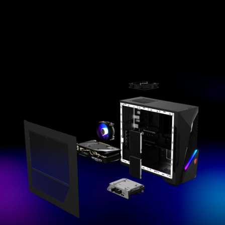
* * Interfejs i funkcjonalność aplikacji mogą się
różnić w zależności od wersji programu. Proszę
pobrać najnowszą wersję MSI Center z oficjalnej
strony MSI.
Dowiedz się więcej