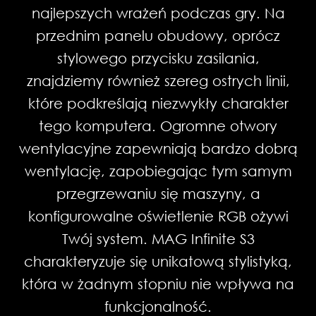
PRZEZROCZYSTY PANEL
najlepszych wrażeń podczas gry. Na
MAG Infinite S3 za pomocą systemu
BOCZNY
przednim panelu obudowy, oprócz
podświetlenia Mystic Light. Z dostępnej
stylowego przycisku zasilania,
palety barw wybierz po prostu dowolne
Komputery z serii MAG Infinite S3
znajdziemy również szereg ostrych linii,
kolory oświetlenia i zaprojektuj swoje
charakteryzują się umieszczonym w
które podkreślają niezwykły charakter
własne efekty LED.
bocznym panelu obudowy
tego komputera. Ogromne otwory
przezroczystym oknem. Dzięki niemu
wentylacyjne zapewniają bardzo dobrą
możesz zaprezentować światu wnętrze
wentylację, zapobiegając tym samym
swojego spersonalizowanego desktopa.
przegrzewaniu się maszyny, a
konfigurowalne oświetlenie RGB ożywi
Twój system. MAG Infinite S3
charakteryzuje się unikatową stylistyką,
która w żadnym stopniu nie wpływa na
funkcjonalność.