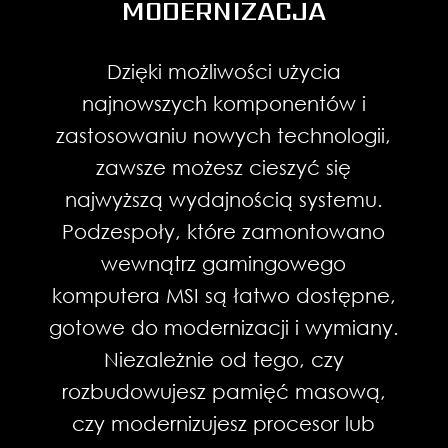
Opracowany w ramach wyłącznej
MODERNIZACJA
współpracy z firmą BlueStacks, MSI
APP Player pozwala, bez
Dzięki możliwości użycia
najmniejszych problemów, na
najnowszych komponentów i
uruchamianie mobilnych aplikacji
zastosowaniu nowych technologii,
przeznaczonych dla Androida na
zawsze możesz cieszyć się
komputerach PC. Użytkownik ma do
najwyższą wydajnością systemu.
dyspozycji również funkcje, które
Podzespoły, które zamontowano
umożliwiają dopasowanie działania
wewnątrz gamingowego
emulatora do indywidualnych
komputera MSI są łatwo dostępne,
potrzeb. Aplikacja oferuje m.in.
gotowe do modernizacji i wymiany.
personalizację podświetlenia
Niezależnie od tego, czy
klawiatury, lepszą, niż w wypadku
rozbudowujesz pamięć masową,
urządzeń mobilnych, grafikę oraz
czy modernizujesz procesor lub