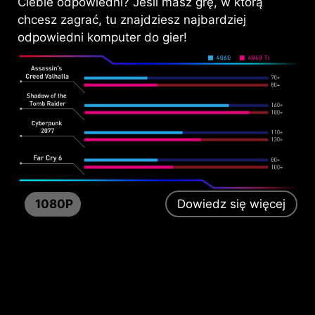
Ciebie odpowiedni? Jeśli masz grę, w którą
chcesz zagrać, tu znajdziesz najbardziej
odpowiedni komputer do gier!
P
1080P
Dowiedz się więcej