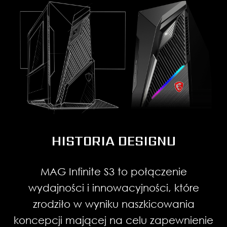
HISTORIA DESIGNU
MAG Infinite S3 to połączenie
wydajności i innowacyjności, które
ROZŚWIETL SWÓJ SPRZĘT
zrodziło w wyniku naszkicowania
koncepcji mającej na celu zapewnienie
Spersonalizuj swojego desktopa z serii