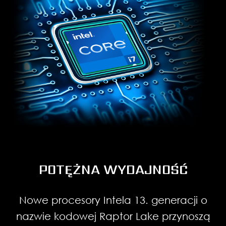
GIGANTYCZNY PRZEPŁYW
POWIETRZA
POTĘŻNA WYDAJNOŚĆ
Gamingowe desktopy z serii MAG
WYSOKA PRĘDKOŚĆ TRANSFERU
Nowe procesory Intela 13. generacji o
DANYCH
Infinite S3 zostały zaprojektowane z
WIĘCEJ DZIĘKI SZTUCZNEJ
nazwie kodowej Raptor Lake przynoszą
INTELIGENCJI, SZYBCIEJ DZIĘKI
myślą o optymalnym chłodzeniu.