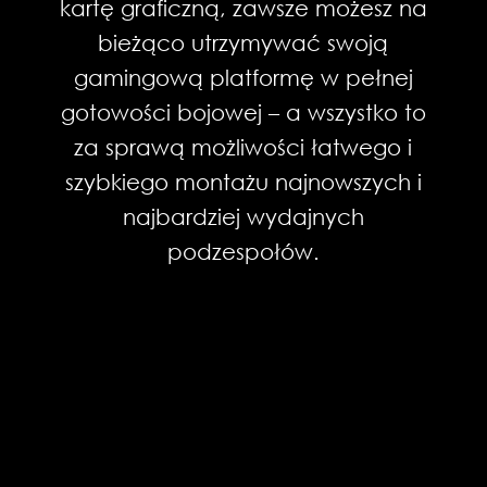
pracę wielozadaniową
kartę graficzną, zawsze możesz na
pozwalającą na obsługę wielu
bieżąco utrzymywać swoją
uruchomionych jednocześnie
gamingową platformę w pełnej
instancji emulowanego środowiska.
gotowości bojowej – a wszystko to
za sprawą możliwości łatwego i
szybkiego montażu najnowszych i
Dowiedz się więcej
najbardziej wydajnych
podzespołów.