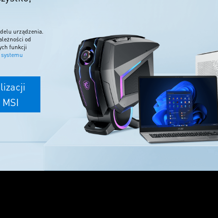
odelu urządzenia.
ależności od
ych funkcji
ę systemu
izacji
ń MSI