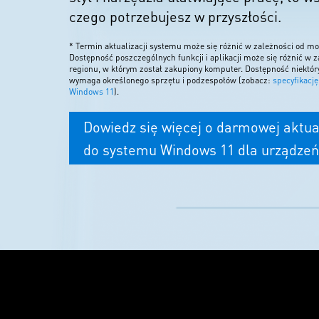
czego potrzebujesz w przyszłości.
* Termin aktualizacji systemu może się różnić w zależności od m
Dostępność poszczególnych funkcji i aplikacji może się różnić w z
regionu, w którym został zakupiony komputer. Dostępność niektór
wymaga określonego sprzętu i podzespołów (zobacz:
specyfikacj
Windows 11
).
Dowiedz się więcej o darmowej aktual
do systemu Windows 11 dla urządze