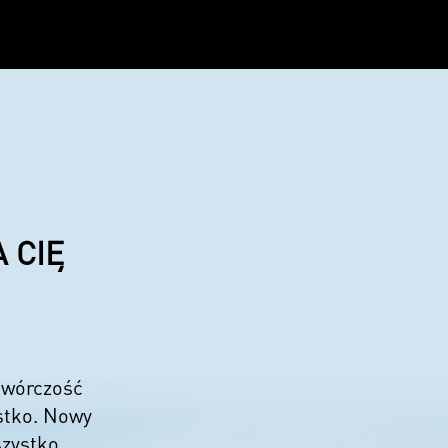
 CIĘ
 twórczość
stko. Nowy
szystko,