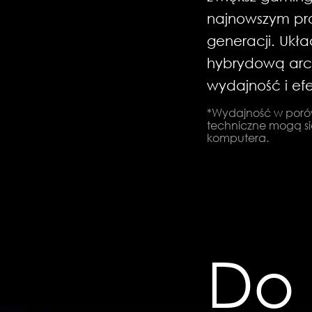
najnowszym pro
generacji. Ukł
hybrydową arch
wydajność i ef
*Wydajność w poró
techniczne mogą si
komputera.
Do