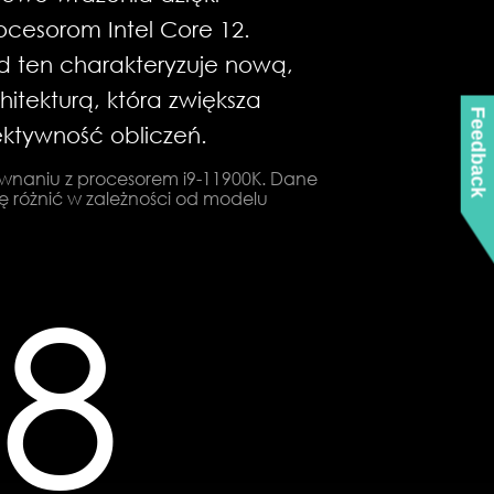
cesorom Intel Core 12.
ad ten charakteryzuje nową,
itekturą, która zwiększa
Feedback
ektywność obliczeń.
wnaniu z procesorem i9-11900K. Dane
ę różnić w zależności od modelu
8